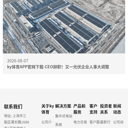
2026-08-07
ky体育APP官网下载-CEO辞职！又一光伏企业人事大调整
联系我们
关于ky
解决方案
产品和
客户
投资者
新闻
体育
服务
支持
关系
动态
地址: 上海市三
集中式电站
能区凝长路1688
公司介
电力交易
客户服
最新行
公司动
系统