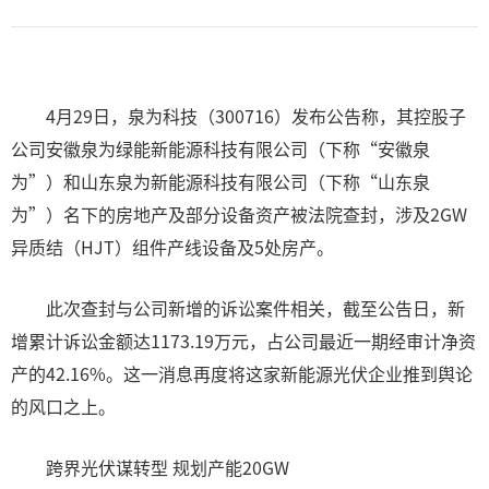
4月29日，泉为科技（300716）发布公告称，其控股子
公司安徽泉为绿能新能源科技有限公司（下称“安徽泉
为”）和山东泉为新能源科技有限公司（下称“山东泉
为”）名下的房地产及部分设备资产被法院查封，涉及2GW
异质结（HJT）组件产线设备及5处房产。
此次查封与公司新增的诉讼案件相关，截至公告日，新
增累计诉讼金额达1173.19万元，占公司最近一期经审计净资
产的42.16%。这一消息再度将这家新能源光伏企业推到舆论
的风口之上。
跨界光伏谋转型 规划产能20GW