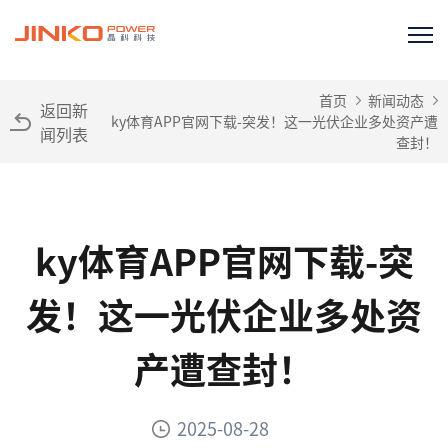
首页
新闻动态
返回新
ky体育APP官网下载-突发！这一光伏企业多处资产遭
闻列表
查封！
ky体育APP官网下载-突
发！这一光伏企业多处资
产遭查封！
2025-08-28