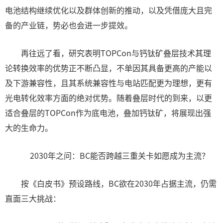
电池结构继续优化以及群体创新的推动，以及凭借庞大且完
备的产业链，势必也会进一步提效。
再往远了看，研究表明TOPCon与钙钛矿叠层技术其理
论转换效率的优势正不断凸显，不单因其具备更高的产能以
及下游兼容性，且其系统兼容性与电站匹配更为理想，更有
光电转化效率方面的绝对优势。随着叠层时代的到来，以更
适合叠层的TOPCon作为底电池，叠加钙钛矿，将展现出强
大的生命力。
2030年之问：BC能否跨越三重关卡如愿成为主流？
按《白皮书》预设路线，BC欲在2030年占据主流，仍需
直面三大挑战：