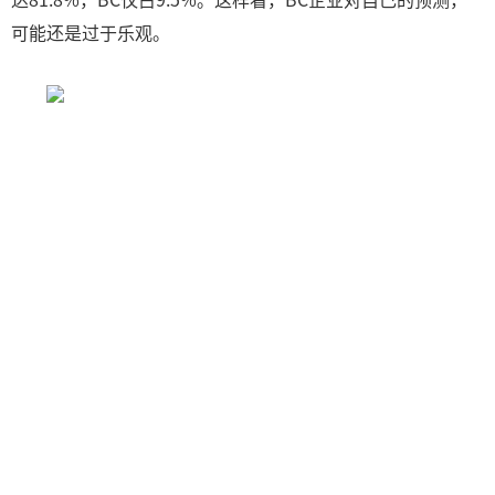
可能还是过于乐观。