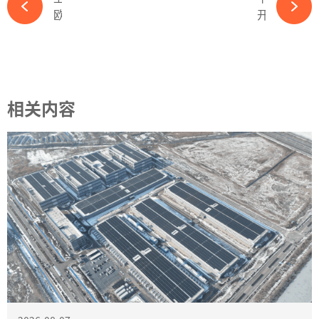
欧盟碳关税倒计时，只有8个月！异质结龙头即将迎来怎样的新生？-ky体育APP官网下载
开创历史！我国风电光伏装机首超火电-ky体育APP官网下载
相关内容