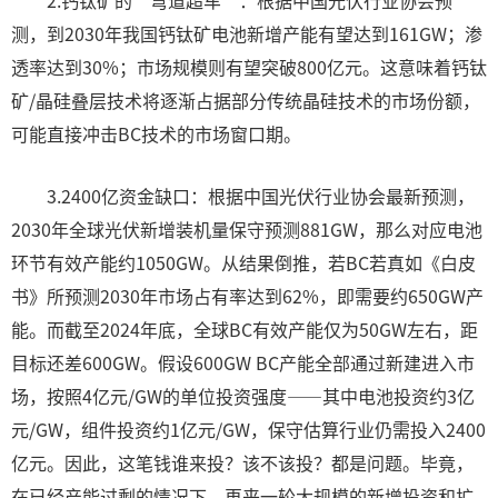
2.钙钛矿的“弯道超车”：根据中国光伏行业协会预
测，到2030年我国钙钛矿电池新增产能有望达到161GW；渗
透率达到30%；市场规模则有望突破800亿元。这意味着钙钛
矿/晶硅叠层技术将逐渐占据部分传统晶硅技术的市场份额，
可能直接冲击BC技术的市场窗口期。
3.2400亿资金缺口：根据中国光伏行业协会最新预测，
2030年全球光伏新增装机量保守预测881GW，那么对应电池
环节有效产能约1050GW。从结果倒推，若BC若真如《白皮
书》所预测2030年市场占有率达到62%，即需要约650GW产
能。而截至2024年底，全球BC有效产能仅为50GW左右，距
目标还差600GW。假设600GW BC产能全部通过新建进入市
场，按照4亿元/GW的单位投资强度——其中电池投资约3亿
元/GW，组件投资约1亿元/GW，保守估算行业仍需投入2400
亿元。因此，这笔钱谁来投？该不该投？都是问题。毕竟，
在已经产能过剩的情况下，再来一轮大规模的新增投资和扩