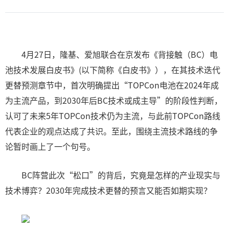
4月27日，隆基、爱旭联合在京发布《背接触（BC）电
池技术发展白皮书》(以下简称《白皮书》），在其技术迭代
更替预测章节中，首次明确提出“TOPCon电池在2024年成
为主流产品，到2030年后BC技术或成主导”的阶段性判断，
认可了未来5年TOPCon技术仍为主流，与此前TOPCon路线
代表企业的观点达成了共识。至此，围绕主流技术路线的争
论暂时画上了一个句号。
BC阵营此次“松口”的背后，究竟是怎样的产业现实与
技术博弈？2030年完成技术更替的预言又能否如期实现？