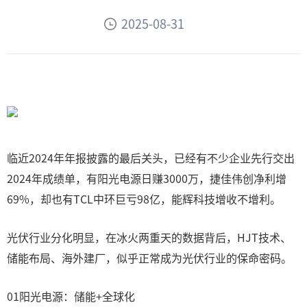
2025-08-31
临近2024年年报披露的最后关头，已经有不少企业先行交出
2024年成绩单，有阳光电源日赚3000万，捷佳伟创净利增
69%，却也有TCL中环巨亏98亿，能辉科技增收不增利。
光伏行业分化明显，在冰火两重天的数据背后，HJT技术、
储能布局、海外建厂，似乎正常成为光伏行业的保命密码。
01阳光电源：储能+全球化