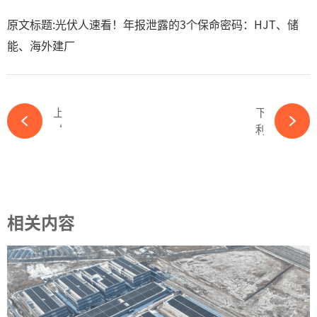
原文标题:光伏人速看！年报泄露的3个保命密码：HJT、储
能、海外建厂
上一篇
下一篇
“4·30”“5·31”关口将至，全国多地出台分布式新政-ky体育APP官网下载
利润暴跌694.08%！这光伏企业却涨停了？-ky体育APP官网下载
相关内容