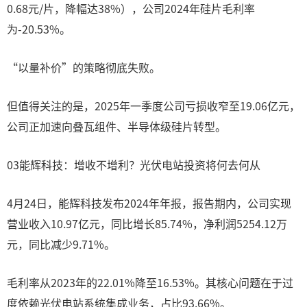
0.68元/片，降幅达38%），公司2024年硅片毛利率
为-20.53%。
“以量补价”的策略彻底失败。
但值得关注的是，2025年一季度公司亏损收窄至19.06亿元，
公司正加速向叠瓦组件、半导体级硅片转型。
03能辉科技：增收不增利？光伏电站投资将何去何从
4月24日，能辉科技发布2024年年报，报告期内，公司实现
营业收入10.97亿元，同比增长85.74%，净利润5254.12万
元，同比减少9.71%。
毛利率从2023年的22.01%降至16.53%。其核心问题在于过
度依赖光伏电站系统集成业务，占比93.66%。