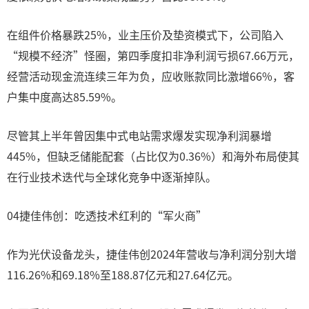
在组件价格暴跌25%，业主压价及垫资模式下，公司陷入
“规模不经济”怪圈，第四季度扣非净利润亏损67.66万元，
经营活动现金流连续三年为负，应收账款同比激增66%，客
户集中度高达85.59%。
尽管其上半年曾因集中式电站需求爆发实现净利润暴增
445%，但缺乏储能配套（占比仅为0.36%）和海外布局使其
在行业技术迭代与全球化竞争中逐渐掉队。
04捷佳伟创：吃透技术红利的“军火商”
作为光伏设备龙头，捷佳伟创2024年营收与净利润分别大增
116.26%和69.18%至188.87亿元和27.64亿元。