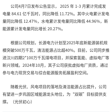
公司4月7日发布公告显示， 2025 年 1-3 月累计完成发
电量 84.61 亿千瓦时，同比降低 11.72%。其中火电累计发电
量同比降低 12.47%，水电累计发电量同比降低 44.96%，新
能源累计发电量同比增长 20.27%。
根据公司规划，长源电力计划至2025年底新能源装机规
模突破500万千瓦，清洁能源占比超40%。目前，公司同步推
进汉川四期2*100万千瓦煤电项目，并探索氢能、虚拟电厂等
新兴领域。2024年10月，其子公司获批虚拟电厂资质，通过
参与电力现货交易与综合能源服务拓展盈利空间。
随着光伏、风电项目的落地及清洁能源占比提升，公司
有望进一步巩固区域能源龙头地位，为“双碳”目标提供支
撑。（光伏初心）