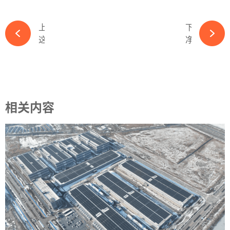
上一篇
下一篇
这才是当下光伏最大的风险，却没有几个人注意到！-ky体育APP官网下载
净利暴跌90%！终止两大项目！光伏龙头战略调整-ky体育APP官网下载
相关内容