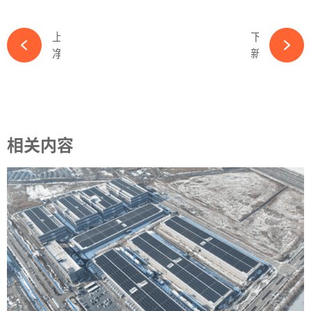
上一篇
下一篇
净利暴跌90%！终止两大项目！光伏龙头战略调整-ky体育APP官网下载
新增3GW！广东又一地公布光伏发展目标-ky体育APP官网下载
相关内容