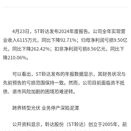
4月23日，ST聆达发布2024年度报告。公司全年实现营
业收入6115万元，同比下降92.71%；归母净利润亏损9.50亿
元，同比下降262.42%；扣非净利润亏损8.56亿元，同比下
降210.06%。
可以看出，ST聆达发布的年报数据显示，其财务状况与
先前预告的亏损范围保持一致。然而，公司目前面临资不抵
债、退市风险加剧的困境恐难逆转。
跨界转型光伏 业务停产深陷泥潭
公开资料显示，聆达股份（ST聆达）创立于2005年，前