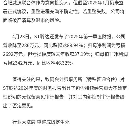
合肥威迪联合体作为意向投资人，但截至2025年1月仍未签
署正式协议，重整进程充满不确定性。若重整失败，公司将
面临破产清算及退市的风险。
4月23日，ST聆达还发布了2025年第一季度财报。公司
营收降至286万元，同比跌幅达89.94%；归母净利润为亏损
2692万元，但亏损幅度较去年收窄37.19%；归母扣非净利润
亏损2342万元，同比收窄46.32%。
值得关注的是，致同会计师事务所（特殊普通合伙）对
ST聆达2024年度的财务报告出具了包含持续经营重大不确定
性说明的无保留意见审计报告，并对其内部控制审计报告给
出了否定意见。
行业大洗牌 重整成败定生死