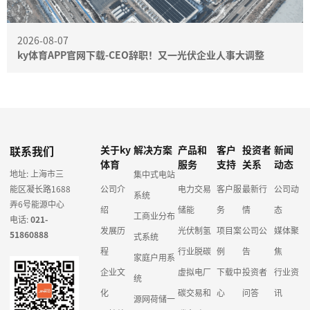
2026-08-07
ky体育APP官网下载-CEO辞职！又一光伏企业人事大调整
联系我们
关于ky
解决方案
产品和
客户
投资者
新闻
体育
服务
支持
关系
动态
地址: 上海市三
集中式电站
能区凝长路1688
公司介
电力交易
客户服
最新行
公司动
系统
弄6号能源中心
绍
储能
务
情
态
工商业分布
电话:
021-
发展历
光伏制氢
项目案
公司公
媒体聚
51860888
式系统
程
行业脱碳
例
告
焦
家庭户用系
企业文
虚拟电厂
下载中
投资者
行业资
统
化
碳交易和
心
问答
讯
源网荷储一