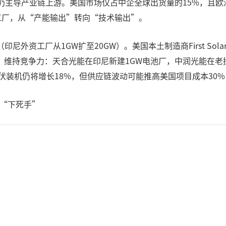
，仍主导产业链上游。美国市场仅占中企全球出货量的15%，且
工厂，从“产能输出”转向“技术输出”。
外资工厂从1GW扩至20GW）。美国本土制造商First Sola
维持竞争力：天合光能在印尼新建1GW电池厂，中润光能在老挝布
光伏装机仍将增长18%，但供应链波动可能推高美国项目成本30
业“下死手”