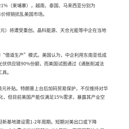
21%（柬埔寨），越南、泰国、马来西亚分别为
成本价倾销扰乱美国市场。
亿美元）将遭受重创。晶科能源、天合光能等中企在当地
道出口的“借道生产”模式。美国认为，中企利用东南亚低成
伏供应链90%份额，而美国试图通过《通胀削减法
工具。
亿美元补贴。特朗普上台后加码贸易保护，不仅维持对华
化，但目前美国产能仅满足15%需求，暴露其产业空
新基地建设需1-2年周期。短期对美出口或下降