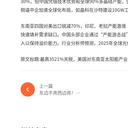
30%，但中国凭借技术优势和全球90%多晶硅产能
倒逼中企加速全球化布局，如晶科在沙特建设10GW
东南亚四国对美出口锐减70%，印尼、老挝产能激增（印尼
快速填补需求缺口。中国头部企业通过“产能游击战”
入以保持溢价能力。行业分析师预测，2025年全球
原文标题:最高3521%关税，美国对东南亚太阳能产
上一篇
东边不亮西边亮！美国再对东南亚光伏加关税，中东北非或为新投资“洼地”-ky体育APP官网下载