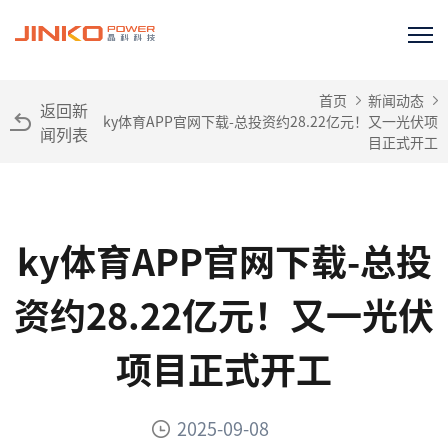
首页
新闻动态
返回新
ky体育APP官网下载-总投资约28.22亿元！又一光伏项
闻列表
目正式开工
ky体育APP官网下载-总投
资约28.22亿元！又一光伏
项目正式开工
2025-09-08