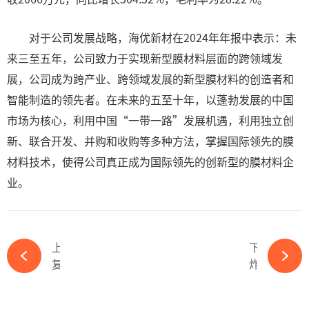
对于公司发展战略，海优新材在2024年年报中表示：未
来三至五年，公司致力于实现新型膜材料层面的跨领域发
展，公司成为跨产业、跨领域发展的新型膜材料的创造者和
智能制造的领先者。在未来的五至十年，以蓬勃发展的中国
市场为核心，利用中国“一带一路”发展机遇，利用独立创
新、联合开发、并购和收购等多种方法，掌握国际领先的膜
材料技术，使得公司真正成为国际领先的创新型的膜材料企
业。
上一篇
下一篇
复牌飙升20%！光伏新势力拟大手笔收购-ky体育APP官网下载
炸裂！光伏巨头第一季度业绩继续大涨-ky体育APP官网下载