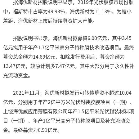
据海优新材招股说明书显示，2019年光伏胶膜市场份额
中，福斯特市占率为49.93%，海优新材为11.13%。为缩小
差距，海优新材上市后持续募资扩大产能。
招股说明书显示，海优新材拟募资6.00亿元，其中3.45
亿元拟用于年产1.7亿平米高分子特种膜技术改造项目。最终
募资总金额为14.69亿元，扣除发行费用后，募资净额为
13.47亿元，较原计划多7.47亿元，其中大部分用于永久性补
充流动资金。
2021年11月，海优新材拟发行可转债募资不超过10.04
亿元，分别用于年产2亿平方米光伏封装胶膜项目（一期）、
上饶海优威应用薄膜有限公司年产1.5亿平米光伏封装材料项
目（一期）、年产1亿平米高分子特种膜项目及补充流动资
金。最终募资为6.91亿元。