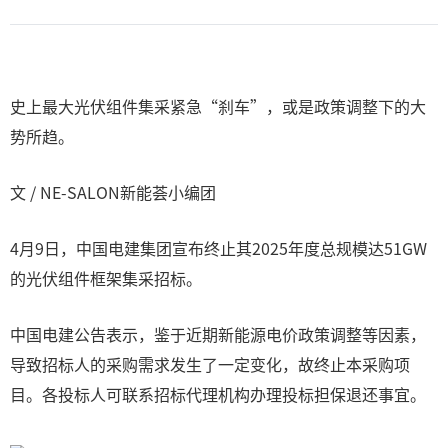
史上最大光伏组件集采紧急“刹车”，或是政策调整下的大
势所趋。
文 / NE-SALON新能荟小编团
4月9日，中国电建集团宣布终止其2025年度总规模达51GW
的光伏组件框架集采招标。
中国电建公告表示，鉴于近期新能源电价政策调整等因素，
导致招标人的采购需求发生了一定变化，故终止本采购项
目。各投标人可联系招标代理机构办理投标担保退还事宜。