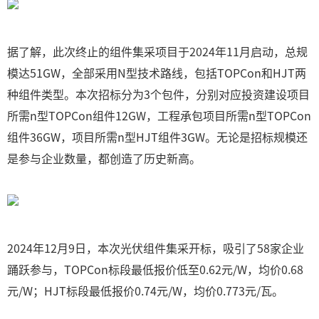
据了解，此次终止的组件集采项目于2024年11月启动，总规
模达51GW，全部采用N型技术路线，包括TOPCon和HJT两
种组件类型。本次招标分为3个包件，分别对应投资建设项目
所需n型TOPCon组件12GW，工程承包项目所需n型TOPCon
组件36GW，项目所需n型HJT组件3GW。无论是招标规模还
是参与企业数量，都创造了历史新高。
2024年12月9日，本次光伏组件集采开标，吸引了58家企业
踊跃参与，TOPCon标段最低报价低至0.62元/W，均价0.68
元/W；HJT标段最低报价0.74元/W，均价0.773元/瓦。