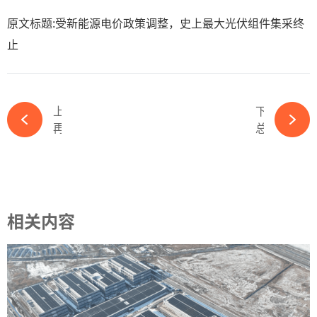
原文标题:受新能源电价政策调整，史上最大光伏组件集采终
止
上一篇
下一篇
再签6.5亿大单！又一光伏企业爆发-ky体育APP官网下载
总投资65亿元！又一大型光伏项目开工-ky体育APP官网下载
相关内容