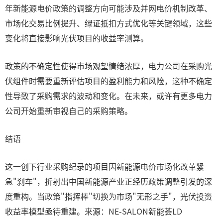
年新能源电价政策的调整方向可能涉及并网电价机制改革、
市场化交易比例提升、绿证抵扣方式优化等关键领域，这些
变化将直接影响光伏项目的收益率测算。
政策的不确定性使得市场观望情绪浓厚，电力公司在采购光
伏组件时需要重新评估项目的盈利能力和风险，这种不确定
性导致了采购需求的波动和变化。在未来，或许有更多电力
公司开始重新审视自己的采购策略。
结语
这一创下行业采购纪录的项目因新能源电价市场化改革紧
急"刹车"，折射出中国新能源产业正经历政策调整引发的深
度重构。当政策"指挥棒"切换为市场"无形之手"，光伏投资
收益率模型亟待重建。来源：NE-SALON新能荟LD