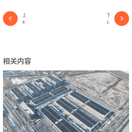
上一篇
下一篇
4年大赚25亿！高测股份股东拟转让股份-ky体育APP官网下载
104%对华关税落地！光伏生死战来了-ky体育APP官网下载
相关内容