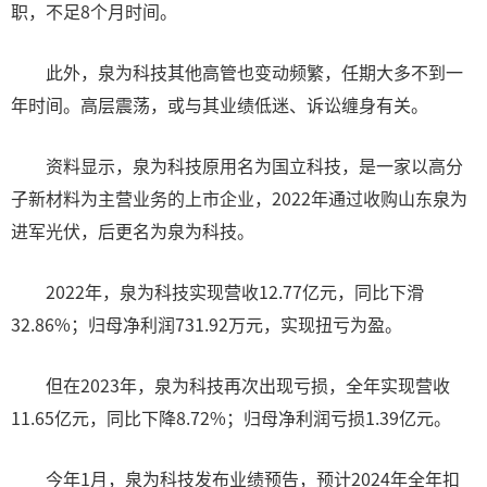
职，不足8个月时间。
此外，泉为科技其他高管也变动频繁，任期大多不到一
年时间。高层震荡，或与其业绩低迷、诉讼缠身有关。
资料显示，泉为科技原用名为国立科技，是一家以高分
子新材料为主营业务的上市企业，2022年通过收购山东泉为
进军光伏，后更名为泉为科技。
2022年，泉为科技实现营收12.77亿元，同比下滑
32.86%；归母净利润731.92万元，实现扭亏为盈。
但在2023年，泉为科技再次出现亏损，全年实现营收
11.65亿元，同比下降8.72%；归母净利润亏损1.39亿元。
今年1月，泉为科技发布业绩预告，预计2024年全年扣