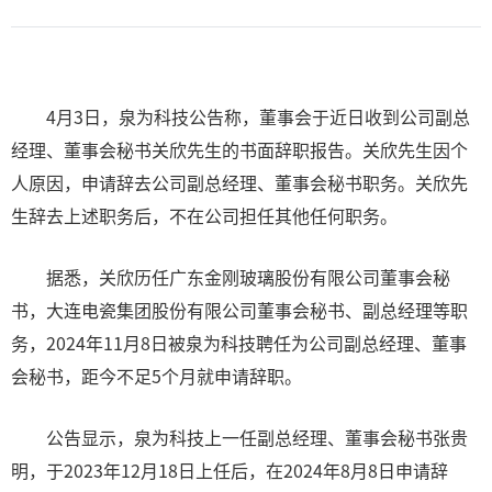
4月3日，泉为科技公告称，董事会于近日收到公司副总
经理、董事会秘书关欣先生的书面辞职报告。关欣先生因个
人原因，申请辞去公司副总经理、董事会秘书职务。关欣先
生辞去上述职务后，不在公司担任其他任何职务。
据悉，关欣历任广东金刚玻璃股份有限公司董事会秘
书，大连电瓷集团股份有限公司董事会秘书、副总经理等职
务，2024年11月8日被泉为科技聘任为公司副总经理、董事
会秘书，距今不足5个月就申请辞职。
公告显示，泉为科技上一任副总经理、董事会秘书张贵
明，于2023年12月18日上任后，在2024年8月8日申请辞