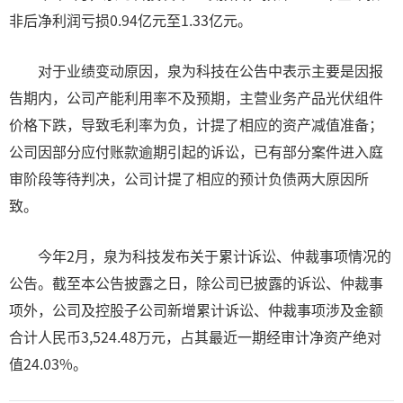
非后净利润亏损0.94亿元至1.33亿元。
对于业绩变动原因，泉为科技在公告中表示主要是因报
告期内，公司产能利用率不及预期，主营业务产品光伏组件
价格下跌，导致毛利率为负，计提了相应的资产减值准备；
公司因部分应付账款逾期引起的诉讼，已有部分案件进入庭
审阶段等待判决，公司计提了相应的预计负债两大原因所
致。
今年2月，泉为科技发布关于累计诉讼、仲裁事项情况的
公告。截至本公告披露之日，除公司已披露的诉讼、仲裁事
项外，公司及控股子公司新增累计诉讼、仲裁事项涉及金额
合计人民币3,524.48万元，占其最近一期经审计净资产绝对
值24.03%。