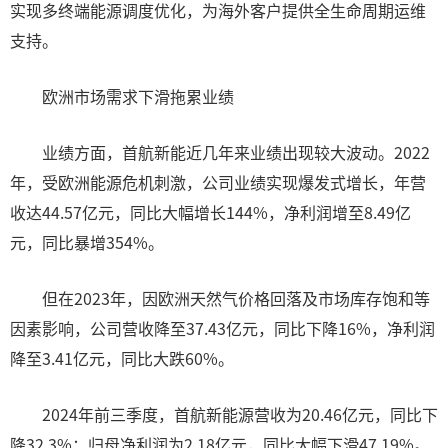
实现多终端能源调度优化，为海外客户提供全生命周期运维
支持。
欧洲市场需求下滑拖累业绩
业绩方面，首航新能近几年来业绩出现较大波动。2022
年，受欧洲能源危机刺激，公司业绩实现爆发式增长，年营
收达44.57亿元，同比大幅增长144%，净利润增至8.49亿
元，同比暴增354%。
但在2023年，因欧洲天然气价格回落及市场库存饱和等
因素影响，公司营收降至37.43亿元，同比下降16%，净利润
降至3.41亿元，同比大跌60%。
2024年前三季度，首航新能源营收为20.46亿元，同比下
降32.3%；归母净利润为2.18亿元，同比大幅下滑47.19%。