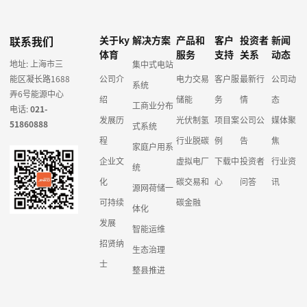
联系我们
关于ky
解决方案
产品和
客户
投资者
新闻
体育
服务
支持
关系
动态
地址: 上海市三
集中式电站
能区凝长路1688
公司介
电力交易
客户服
最新行
公司动
系统
弄6号能源中心
绍
储能
务
情
态
工商业分布
电话:
021-
发展历
光伏制氢
项目案
公司公
媒体聚
51860888
式系统
程
行业脱碳
例
告
焦
家庭户用系
企业文
虚拟电厂
下载中
投资者
行业资
统
化
碳交易和
心
问答
讯
源网荷储一
可持续
碳金融
体化
发展
智能运维
招贤纳
生态治理
士
整县推进