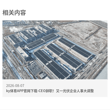
相关内容
2026-08-07
ky体育APP官网下载-CEO辞职！又一光伏企业人事大调整