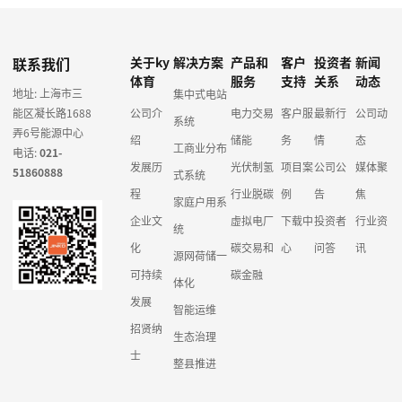
联系我们
关于ky
解决方案
产品和
客户
投资者
新闻
体育
服务
支持
关系
动态
地址: 上海市三
集中式电站
能区凝长路1688
公司介
电力交易
客户服
最新行
公司动
系统
弄6号能源中心
绍
储能
务
情
态
工商业分布
电话:
021-
发展历
光伏制氢
项目案
公司公
媒体聚
51860888
式系统
程
行业脱碳
例
告
焦
家庭户用系
企业文
虚拟电厂
下载中
投资者
行业资
统
化
碳交易和
心
问答
讯
源网荷储一
可持续
碳金融
体化
发展
智能运维
招贤纳
生态治理
士
整县推进