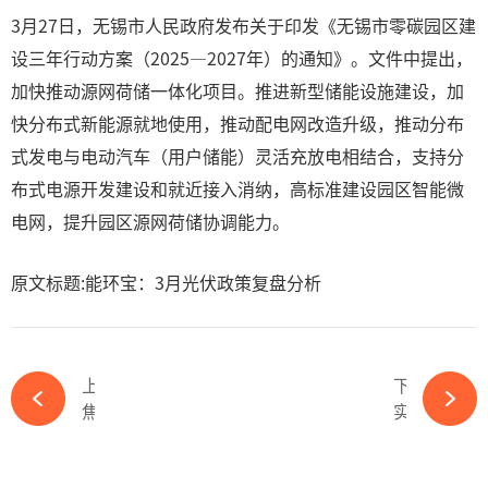
3月27日，无锡市人民政府发布关于印发《无锡市零碳园区建
设三年行动方案（2025—2027年）的通知》。文件中提出，
加快推动源网荷储一体化项目。推进新型储能设施建设，加
快分布式新能源就地使用，推动配电网改造升级，推动分布
式发电与电动汽车（用户储能）灵活充放电相结合，支持分
布式电源开发建设和就近接入消纳，高标准建设园区智能微
电网，提升园区源网荷储协调能力。
原文标题:能环宝：3月光伏政策复盘分析
上一篇
下一篇
焦虑的水务巨头，砸5亿“抄底”光伏？-ky体育APP官网下载
实力新贵：首航新能创业板上市，技术研发+海外布局引领光储新浪潮-ky体育APP官网下载