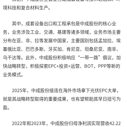
境科技和复合材料生产。
其中，成套设备出口和工程承包是中成股份的核心业
务，业务涉及工业、交通、基建等诸多领域，业务市场主要
分布在亚、非、拉等发展中国家，主要国别包括孟加拉、埃
塞俄比亚、巴巴多斯、牙买加、肯尼亚、坦桑尼亚、南非、
乌干达等。此外，中成股份积极响应“一带一路”倡议，加
快战略转型，积极探索EPC+投资+运营、BOT，PPP等新的
业务模式。
2025年，中成股份接连在海外市场拿下光伏EPC大单，
就是其战略转型取得的重要成果，也有望帮助其早日扭亏为
盈。
2022年和2023年，中成股份归母净利润实现营收42.22