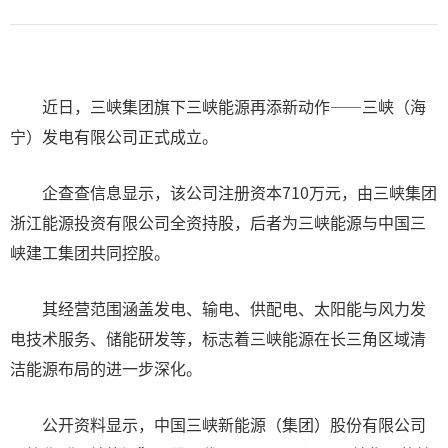
近日，三峡集团旗下三峡能源再添新动作——三峡（海
宁）发电有限公司正式成立。
企查查信息显示，该公司注册资本710万元，由三峡集团
浙江能源投资有限公司全资持股，后者为三峡能源与中国三
峡建工集团共同控股。
其经营范围涵盖发电、输电、供配电、太阳能与风力发
电技术服务、储能研发等，标志着三峡能源在长三角区域清
洁能源布局的进一步深化。
公开资料显示，中国三峡新能源（集团）股份有限公司