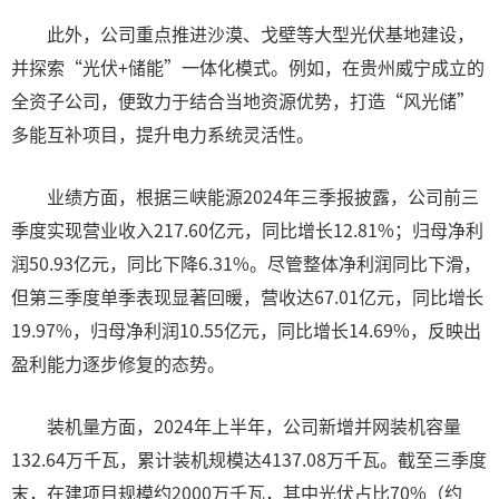
此外，公司重点推进沙漠、戈壁等大型光伏基地建设，
并探索“光伏+储能”一体化模式。例如，在贵州威宁成立的
全资子公司，便致力于结合当地资源优势，打造“风光储”
多能互补项目，提升电力系统灵活性。
业绩方面，根据三峡能源2024年三季报披露，公司前三
季度实现营业收入217.60亿元，同比增长12.81%；归母净利
润50.93亿元，同比下降6.31%。尽管整体净利润同比下滑，
但第三季度单季表现显著回暖，营收达67.01亿元，同比增长
19.97%，归母净利润10.55亿元，同比增长14.69%，反映出
盈利能力逐步修复的态势。
装机量方面，2024年上半年，公司新增并网装机容量
132.64万千瓦，累计装机规模达4137.08万千瓦。截至三季度
末，在建项目规模约2000万千瓦，其中光伏占比70%（约