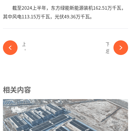
截至2024上半年，东方绿能新能源装机162.51万千瓦，
其中风电113.15万千瓦，光伏49.36万千瓦。
上一篇
下一篇
“官方”定调了，2025年光伏真的危险了？！-ky体育APP官网下载
总投资15.2亿元！又一2GW光伏项目复工-ky体育APP官网下载
相关内容