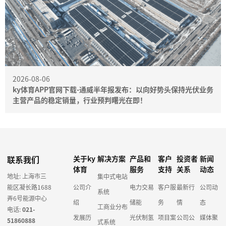
2026-08-06
ky体育APP官网下载-通威半年报发布：以向好势头保持光伏业务
主营产品的稳定销量，行业预判曙光在即！
联系我们
关于ky
解决方案
产品和
客户
投资者
新闻
体育
服务
支持
关系
动态
地址: 上海市三
集中式电站
能区凝长路1688
公司介
电力交易
客户服
最新行
公司动
系统
弄6号能源中心
绍
储能
务
情
态
工商业分布
电话:
021-
发展历
光伏制氢
项目案
公司公
媒体聚
51860888
式系统