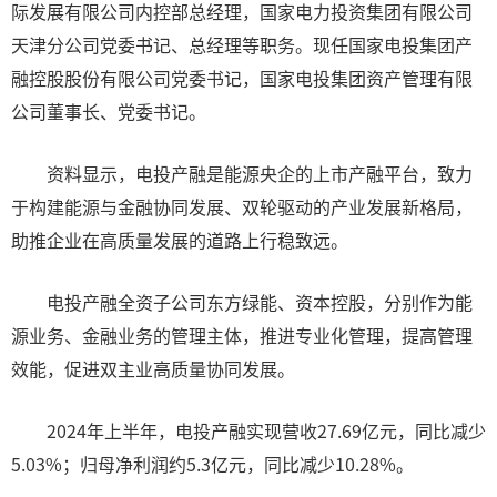
际发展有限公司内控部总经理，国家电力投资集团有限公司
天津分公司党委书记、总经理等职务。现任国家电投集团产
融控股股份有限公司党委书记，国家电投集团资产管理有限
公司董事长、党委书记。
资料显示，电投产融是能源央企的上市产融平台，致力
于构建能源与金融协同发展、双轮驱动的产业发展新格局，
助推企业在高质量发展的道路上行稳致远。
电投产融全资子公司东方绿能、资本控股，分别作为能
源业务、金融业务的管理主体，推进专业化管理，提高管理
效能，促进双主业高质量协同发展。
2024年上半年，电投产融实现营收27.69亿元，同比减少
5.03%；归母净利润约5.3亿元，同比减少10.28%。