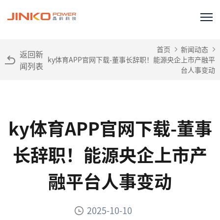
首页
新闻动态
返回新
ky体育APP官网下载-董事长辞职！能源央企上市产融平
闻列表
台人事变动
ky体育APP官网下载-董事
长辞职！能源央企上市产
融平台人事变动
2025-10-10