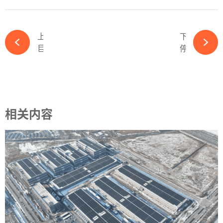
上一篇
下一篇
巨亏33.52亿！又一光伏企业锁定退市-ky体育APP官网下载
停牌！又一光伏企业实控人或生变！-ky体育APP官网下载
相关内容