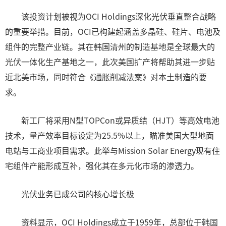
该投资计划被视为OCI Holdings深化光伏垂直整合战略
的重要举措。目前，OCI已构建起涵盖多晶硅、硅片、电池及
组件的完整产业链。其在韩国清州的制造基地是全球最大的
光伏一体化生产基地之一，此次美国扩产将帮助其进一步贴
近北美市场，同时符合《通胀削减法案》对本土制造的要
求。
新工厂将采用N型TOPCon或异质结（HJT）等高效电池
技术，量产效率目标设定为25.5%以上，瞄准美国大型地面
电站与工商业项目需求。此举与Mission Solar Energy现有住
宅组件产能形成互补，强化其在多元化市场的渗透力。
光伏业务已成公司的核心增长极
资料显示，OCI Holdings成立于1959年，总部位于韩国