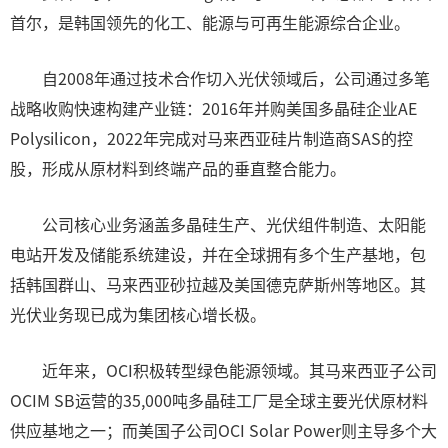
首尔，是韩国领先的化工、能源与可再生能源综合企业。
自2008年通过技术合作切入光伏领域后，公司通过多笔
战略收购快速构建产业链：2016年并购美国多晶硅企业AE
Polysilicon，2022年完成对马来西亚硅片制造商SAS的控
股，形成从原材料到终端产品的垂直整合能力。
公司核心业务涵盖多晶硅生产、光伏组件制造、太阳能
电站开发及储能系统建设，并在全球拥有多个生产基地，包
括韩国群山、马来西亚砂拉越及美国德克萨斯州等地区。其
光伏业务现已成为集团核心增长极。
近年来，OCI积极转型绿色能源领域。其马来西亚子公司
OCIM SB运营的35,000吨多晶硅工厂是全球主要光伏原材料
供应基地之一；而美国子公司OCI Solar Power则主导多个大