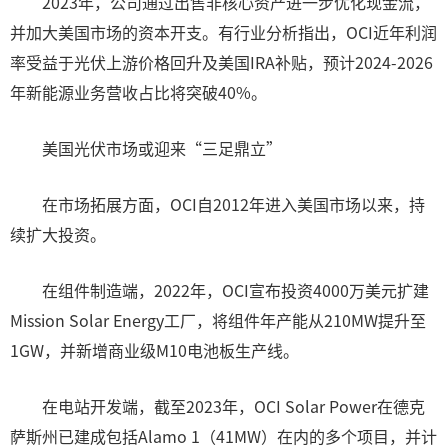
2023年，公司通过出售非核心资产进一步优化现金流，
并加大美国市场的资本开支。有行业分析指出，OCI近年利润
率受益于光伏上游价格回升及美国IRA补贴，预计2024-2026
年新能源业务营收占比将突破40%。
美国光伏市场或迎来“三足鼎立”
在市场拓展方面，OCI自2012年进入美国市场以来，持
续扩大投资。
在组件制造端，2022年，OCI宣布投资4000万美元扩建
Mission Solar Energy工厂，将组件年产能从210MW提升至
1GW，并新增商业级M10电池板生产线。
在电站开发端，截至2023年，OCI Solar Power在德克
萨斯州已建成包括Alamo 1（41MW）在内的多个项目，并计