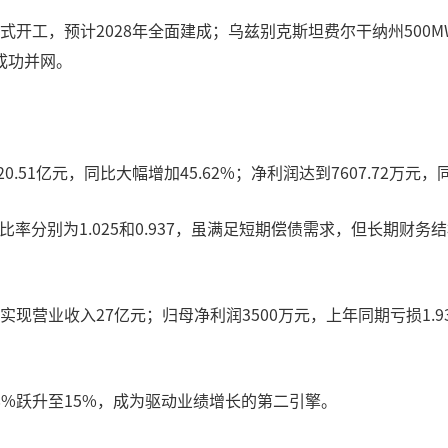
正式开工，预计2028年全面建成；乌兹别克斯坦费尔干纳州50
成功并网。
51亿元，同比大幅增加45.62%；净利润达到7607.72万元，同
率分别为1.025和0.937，虽满足短期偿债需求，但长期财务结
实现营业收入27亿元；归母净利润3500万元，上年同期亏损1.9
%跃升至15%，成为驱动业绩增长的第二引擎。