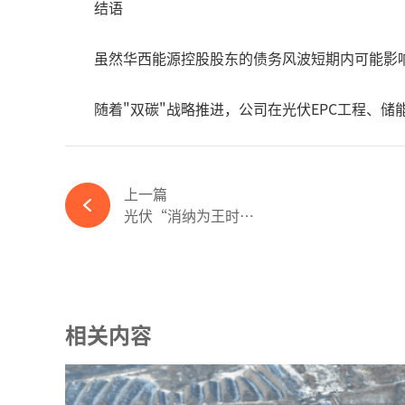
结语
虽然华西能源控股股东的债务风波短期内可能影
随着"双碳"战略推进，公司在光伏EPC工程、
上一篇
光伏“消纳为王时代”，谁能率先破局突围？-ky体育APP官网下载
相关内容