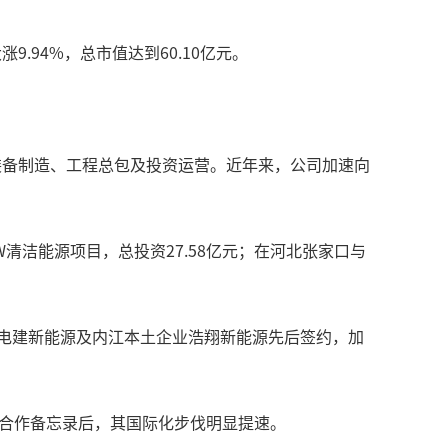
.94%，总市值达到60.10亿元。
盖装备制造、工程总包及投资运营。近年来，公司加速向
W清洁能源项目，总投资27.58亿元；在河北张家口与
中电建新能源及内江本土企业浩翔新能源先后签约，加
域合作备忘录后，其国际化步伐明显提速。