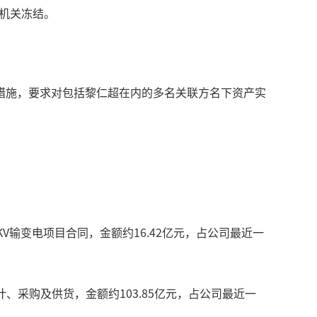
法机关冻结。
措施，要求对包括黎仁超在内的多名关联方名下资产实
500KV输变电项目合同，金额约16.42亿元，占公司最近一
计、采购及供货，金额约103.85亿元，占公司最近一