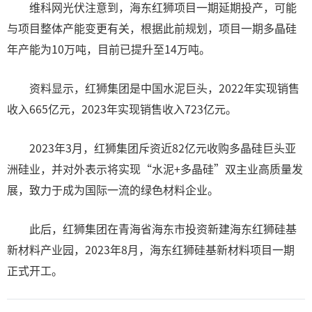
维科网光伏注意到，海东红狮项目一期延期投产，可能
与项目整体产能变更有关，根据此前规划，项目一期多晶硅
年产能为10万吨，目前已提升至14万吨。
资料显示，红狮集团是中国水泥巨头，2022年实现销售
收入665亿元，2023年实现销售收入723亿元。
2023年3月，红狮集团斥资近82亿元收购多晶硅巨头亚
洲硅业，并对外表示将实现“水泥+多晶硅”双主业高质量发
展，致力于成为国际一流的绿色材料企业。
此后，红狮集团在青海省海东市投资新建海东红狮硅基
新材料产业园，2023年8月，海东红狮硅基新材料项目一期
正式开工。