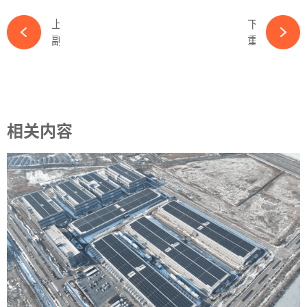
上一篇
下一篇
副总经理辞职！300亿能源国企高管变动-ky体育APP官网下载
重磅！又一浙江光伏企业要赴美上市-ky体育APP官网下载
相关内容