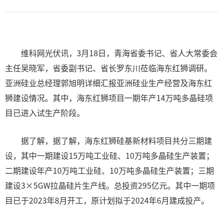
维科网光伏讯，3月18日，青海省委书记、省人大常委会
主任吴晓军，省委副书记、省长罗东川莅临海东红狮调研。
亚洲硅业总经理郭旭明详细汇报亚洲硅业生产经营及海东红
狮建设情况。其中，海东红狮项目一期年产14万吨多晶硅项
目已进入试生产阶段。
据了解，据了解，海东红狮硅基新材料项目共分三期建
设，其中一期建设15万吨工业硅、10万吨多晶硅生产装置；
二期建设年产10万吨工业硅、10万吨多晶硅生产装置；三期
建设3×5GW拉晶硅片生产线。总投资295亿元。其中一期项
目已于2023年8月开工，原计划拟于2024年6月建成投产。