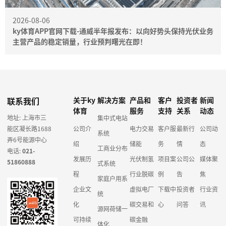
2026-08-06
ky体育APP官网下载-通威半年报发布：以向好势头保持光伏业务
主营产品的稳定销量，行业预判曙光在即！
联系我们
关于ky
解决方案
产品和
客户
投资者
新闻
体育
服务
支持
关系
动态
地址: 上海市三
集中式电站
能区凝长路1688
公司介
电力交易
客户服
最新行
公司动
系统
弄6号能源中心
绍
储能
务
情
态
工商业分布
电话:
021-
发展历
光伏制氢
项目案
公司公
媒体聚
51860888
式系统
程
行业脱碳
例
告
焦
家庭户用系
企业文
虚拟电厂
下载中
投资者
行业资
统
化
碳交易和
心
问答
讯
源网荷储一
可持续
碳金融
体化