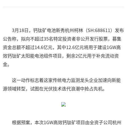
3月18日，钙钛矿电池新秀杭州柯林（SH:688611）发布
公告称，拟向不超过35名特定投资者非公开发行股票，募集
资金总额不超过14.6亿元，其中12.6亿元将用于建设1GW高
效钙钛矿太阳能电池组件项目，剩余2亿元用于补充流动资
金。
这一动作标志着这家传统电力监测龙头企业加速向新能
源领域转型，试图在光伏技术迭代浪潮中抢占先机。
根据预案，本次1GW高效钙钛矿项目由全资子公司杭州