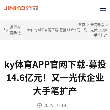
首页
新闻动态
返回新
ky体育APP官网下载-募投14.6亿元！又一光伏企业大
闻列表
手笔扩产
ky体育APP官网下载-募投
14.6亿元！又一光伏企业
大手笔扩产
2025-10-19