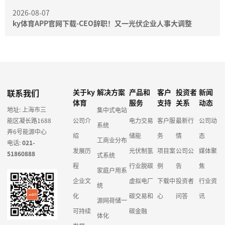
2026-08-07
ky体育APP官网下载-CEO辞职！又一光伏企业人事大调整
联系我们
关于ky
解决方案
产品和
客户
投资者
新闻
体育
服务
支持
关系
动态
地址: 上海市三
集中式电站
能区凝长路1688
公司介
电力交易
客户服
最新行
公司动
系统
弄6号能源中心
绍
储能
务
情
态
工商业分布
电话:
021-
发展历
光伏制氢
项目案
公司公
媒体聚
51860888
式系统
程
行业脱碳
例
告
焦
家庭户用系
企业文
虚拟电厂
下载中
投资者
行业资
统
化
碳交易和
心
问答
讯
源网荷储一
可持续
碳金融
体化