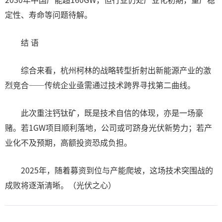
定性、寿命等问题待解。
结 语
综合来看，杭州柯林的战略转型折射出新能源产业的激
烈竞合——传统企业亟需通过技术跨界寻找第二曲线。
此次重注钙钛矿，既是技术自信的体现，亦是一场豪
赌。若1GW项目顺利落地，公司或可跻身光伏新势力；若产
业化不及预期，高额投资恐成负担。
2025年，随着募资到位与产能爬坡，这场技术突围战的
成败将逐渐清晰。（光伏之心）