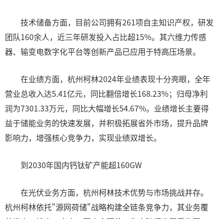
技术储备方面，目前公司拥有261项自主知识产权，研发
团队160余人，近三年研发投入占比超15%。其六维力传感
器、输变电数字化平台等创新产品已应用于特高压场景。
在业绩方面，杭州柯林2024年业绩表现十分亮眼，全年
营业总收入达5.41亿元，同比翻倍增长168.23%；归母净利
润为7301.33万元，同比大幅增长54.67%。业绩增长主要得
益于储能业务的快速发展，并积极拓展省外市场，提升品牌
影响力，增强核心竞争力，实现业绩双增长。
到2030年国内钙钛矿产能超160GW
在光伏业务方面，杭州柯林技术优势与市场挑战并存。
杭州柯林依托"源网荷储"战略构建全链条竞争力，其业务覆