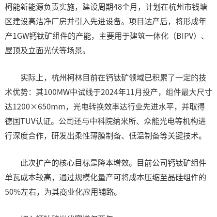
柯能新能源负责实施，建设周期48个月，计划在杭州市钱塘
区建设高洁净厂房并引入先进设备。项目达产后，将形成年
产1GW钙钛矿组件的产能，主要用于建筑一体化（BIPV）、
屋顶及立面光伏等场景。
实际上，杭州柯林目前在钙钛矿领域已积累了一定的技
术优势：其100MW中试线于2024年11月投产，组件最大尺寸
达1200×650mm，光电转换效率达行业先进水平，并取得
德国TUV认证。公司还与中科院纳米所、众能光电等机构进
行深度合作，研发出柔性薄膜制备、低温制备等关键技术。
此次扩产的核心目标是降本增效。目前公司钙钛矿组件
单瓦成本较高，通过规模化量产可将成本压缩至晶硅组件的
50%左右，为其商业化应用铺路。