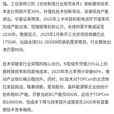
强。工信部修订的《光伏制造行业规范条件》将新建项目资
本金比例提升至30%，并强化技术创新导向，加速低效产能
退出。华泰证券预测，2025年上半年硅料和电池环节或率先
完成产能出清，但瑞银等机构认为，全球供需平衡或延至
2026年。数据显示，2025年1月新开工光伏项目规模仍达
175GW，远超全球531-583GW的装机需求预测，行业整体出
清仍需时间。
技术突破是行业突围的核心动力。N型组件凭借25%以上的
高转换效率和低度电成本，2025年市占率预计突破60%，推
动产业链价格企稳回升。同时，BC技术对TOPCon的主流地
位发起挑战，隆基绿能、爱旭股份、晶科能源等企业纷纷计
划布局BC产能。尽管当前BC产能仅60GW，远低于TOPCon
的1000GW，但成本下降与效率提升或使其在2026年有望重
塑技术竞争格局。