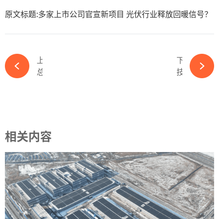
原文标题:多家上市公司官宣新项目 光伏行业释放回暖信号？
上一篇
下一篇
总投资220亿元！又一光伏项目点火投产-ky体育APP官网下载
技术突破，焕新升级！迈贝特新型水上漂浮系统俘获跨国能源巨头认可-ky体育APP官网下载
相关内容