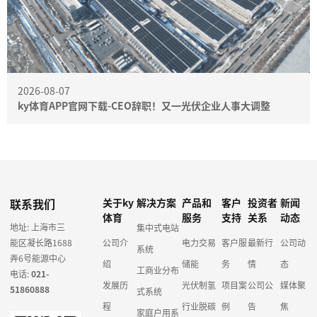
2026-08-07
ky体育APP官网下载-CEO辞职！又一光伏企业人事大调整
联系我们
关于ky
解决方案
产品和
客户
投资者
新闻
体育
服务
支持
关系
动态
地址: 上海市三
集中式电站
能区凝长路1688
公司介
电力交易
客户服
最新行
公司动
系统
弄6号能源中心
绍
储能
务
情
态
工商业分布
电话:
021-
发展历
光伏制氢
项目案
公司公
媒体聚
51860888
式系统
程
行业脱碳
例
告
焦
家庭户用系