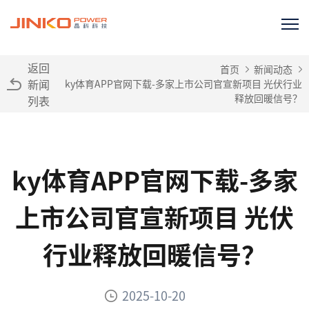
返回
首页
新闻动态
新闻
ky体育APP官网下载-多家上市公司官宣新项目 光伏行业
释放回暖信号？
列表
ky体育APP官网下载-多家
上市公司官宣新项目 光伏
行业释放回暖信号？
2025-10-20