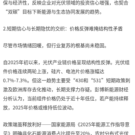
保与经济性，反映企业对光伏领域的投资信心增强，也契合
“双碳”目标下新能源与生态协同发展的趋势。
2.短期信心与长期隐忧的交织：价格反弹难掩结构性矛盾
尽管市场情绪回暖，但行业复苏的根基尚未稳固。
自2025年初以来，光伏产业链价格呈现结构性反弹。光伏组
件价格连续两轮上涨，硅片、电池片价格涨幅达
0.7%-7.3%。但这一趋势主要受“430和“531”短期政策刺
激及欧洲库存去化推动，长期支撑力存疑。彭博新能源财经
分析认为，当前组件价格仍处于近十年低位，若产能持续释
放，2025年价格或维持低位波动。
政策端虽释放利好——国家能源局《2025年能源工作指导意
见》明确非化石能源消费占比提升至20%，农村分布式光伏