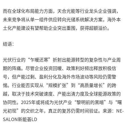
而在全球化布局能力方面，天合光能等行业龙头企业强调，
未来竞争将从单一组件供应转向光储系统解决方案，海外本
土化产能建设有望帮助企业突出重围，获得超额溢价。
结语：
光伏行业的“乍暖还寒”折射出能源转型的复杂性与产业周
期的阵痛。尽管企业投资回暖、政策利好频出释放积极信
号，但产能过剩、盈利分化及海外市场波动等风险仍需警
惕。行业能否实现从“规模扩张”到“高质量增长”的跨
越，取决于技术突破速度、产能出清力度及全球能源政策的
协同性。2025年或将成为光伏产业“黎明前的黑暗”与“曙
光初现”的交织之年，真正的复苏仍需时间验证。来源：NE-
SALON新能荟LD