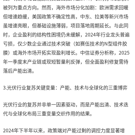
被列为重点方向。然而，海外市场分化加剧：欧洲需求回暖
但增速趋缓，美国政策不确定性高，中东、拉美等新兴市场
虽增速亮眼，但基础设施薄弱，项目落地周期延长。与此同
时，企业盈利的结构性困境仍未缓解，2024年行业龙头普遍
亏损，仅少数企业通过技术突破（如赛伍技术的N型组件胶
膜）或海外市场开拓实现盈利增长。中信证券分析称，2025
年一季度末产业链或现短暂量利反弹，但全面盈利修复需待
落后产能出清。
3.光伏行业复苏关键变量：产能、技术与全球化的三重博弈
光伏行业的复苏并非单一因素驱动，而是产能出清、技术迭
代与全球化布局三重变量交织作用的结果。
2024年下半年以来，政策端对产能过剩的调控力度显著增