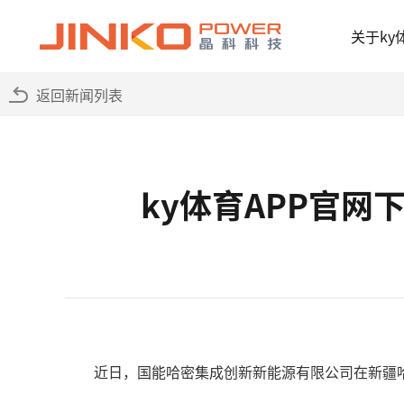
关于ky
返回新闻列表
ky体育APP官网
近日，国能哈密集成创新新能源有限公司在新疆