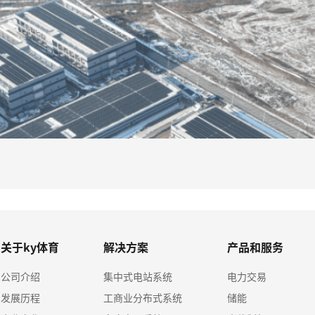
关于ky体育
解决方案
产品和服务
公司介绍
集中式电站系统
电力交易
发展历程
工商业分布式系统
储能