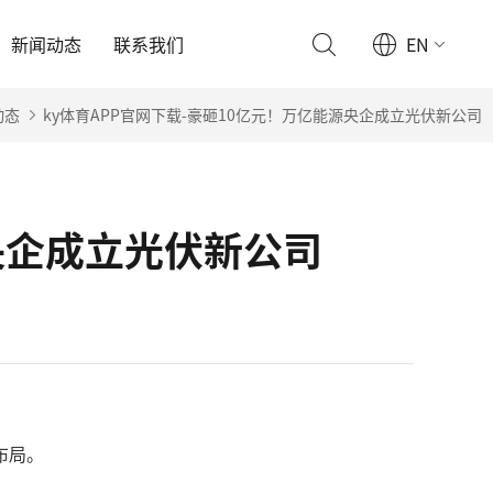
新闻动态
联系我们
EN
动态
ky体育APP官网下载-豪砸10亿元！万亿能源央企成立光伏新公司
源央企成立光伏新公司
布局。