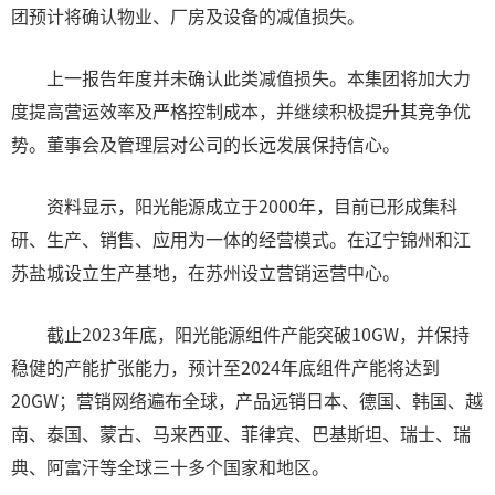
团预计将确认物业、厂房及设备的减值损失。
上一报告年度并未确认此类减值损失。本集团将加大力
度提高营运效率及严格控制成本，并继续积极提升其竞争优
势。董事会及管理层对公司的长远发展保持信心。
资料显示，阳光能源成立于2000年，目前已形成集科
研、生产、销售、应用为一体的经营模式。在辽宁锦州和江
苏盐城设立生产基地，在苏州设立营销运营中心。
截止2023年底，阳光能源组件产能突破10GW，并保持
稳健的产能扩张能力，预计至2024年底组件产能将达到
20GW；营销网络遍布全球，产品远销日本、德国、韩国、越
南、泰国、蒙古、马来西亚、菲律宾、巴基斯坦、瑞士、瑞
典、阿富汗等全球三十多个国家和地区。