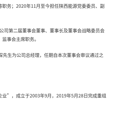
务；2020年11月至今担任陕西能源党委委员、副
去公司第二届董事会董事、董事长及董事会战略委员会
、监事会主席职务。
琛先生为公司总经理，任期自本次董事会审议通过之
成立于2003年9月，2019年5月28日完成重组