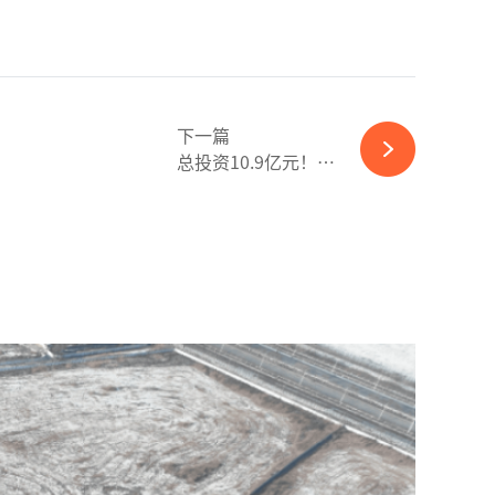
。
下一篇
总投资10.9亿元！又一光伏项目正式开工-ky体育APP官网下载