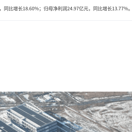
，同比增长18.60%；归母净利润24.97亿元，同比增长13.77%