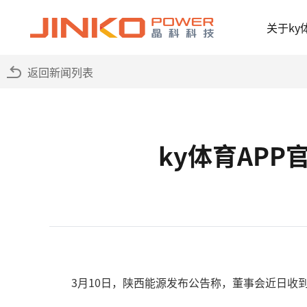
关于ky
返回新闻列表
ky体育AP
3月10日，陕西能源发布公告称，董事会近日