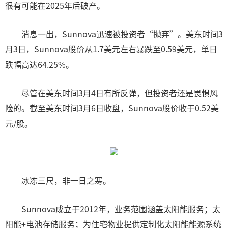
很有可能在2025年后破产。
消息一出，Sunnova迅速被投资者“抛弃”。美东时间3
月3日，Sunnova股价从1.7美元左右暴跌至0.59美元，单日
跌幅高达64.25%。
尽管在美东时间3月4日有所反弹，但投资者还是畏惧风
险的。截至美东时间3月6日收盘，Sunnova股价收于0.52美
元/股。
冰冻三尺，非一日之寒。
Sunnova成立于2012年，业务范围涵盖太阳能服务；太
阳能+电池存储服务；为住宅物业提供定制化太阳能能源系统