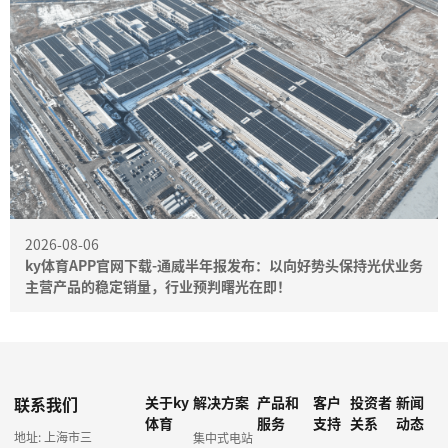
2026-08-06
ky体育APP官网下载-通威半年报发布：以向好势头保持光伏业务
主营产品的稳定销量，行业预判曙光在即！
联系我们
关于ky
解决方案
产品和
客户
投资者
新闻
体育
服务
支持
关系
动态
地址: 上海市三
集中式电站