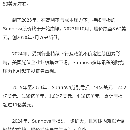
50美元左右。
到了2023年，在高利率与成本压力下，持续亏损的
Sunnova股价终于开始崩塌。2023年10月，股价跌至8.67美
元，创2020年3月以来新低。
2024年，受到行业持续下行及政策不确定性等因素影
响，美国光伏企业业绩集体下滑，Sunnova多年累积的财务
压力也引起了投资者重视。
2019年至2023年，Sunnova分别亏损1.44亿美元、2.52
亿美元、1.38亿美元、1.62亿美元、4.18亿美元。累计亏损
超过11亿美元。
2024年，Sunnova亏损进一步扩大，且短期内难以看到
好转的趋势，股价持续暴跌并不让人意外。