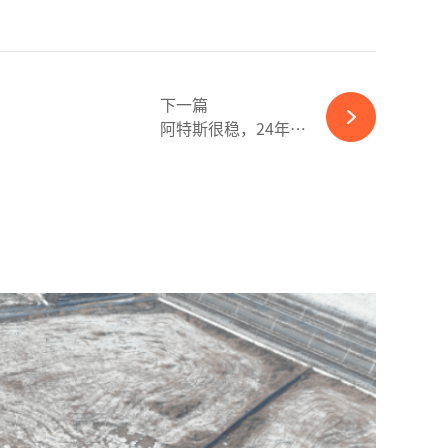
下一篇
阿特斯很稳，24年获利23亿-ky体育APP官网下载