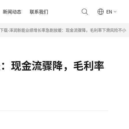
新闻动态
联系我们
EN
官网下载-泽润新能业绩增长率急剧放缓：现金流骤降，毛利率下滑风险不小
缓：现金流骤降，毛利率