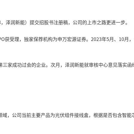
称，泽润新能）提交招股书注册稿，公司的上市之路更进一步。
IPO获受理，独家保荐机构为申万宏源证券。2023年5月、10
年度第三家成功过会的企业。次月，泽润新能就审核中心意见落实函
领域，公司当前主要产品为光伏组件接线盒，根据是否包含智能