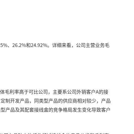
.5%、26.2%和24.92%。详细来看，公司主营业务毛
业务整体毛利率高于可比公司，主要系公司外销客户A的接
户定制开发产品，同类型产品的供应商相对较少，产品
类型产品及其配套接线盒的竞争格局发生变化导致客户