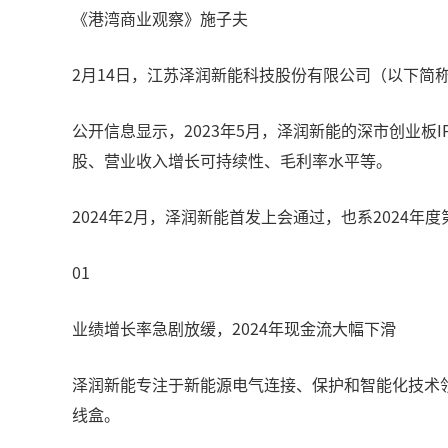
《港湾商业观察》施子夫
2月14日，江苏泽润新能科技股份有限公司（以下简
公开信息显示，2023年5月，泽润新能的深市创业板
股、营业收入增长可持续性、毛利率水平等。
2024年2月，泽润新能首发上会通过，也系2024
01
业绩增长率急剧放缓，2024年现金流大幅下滑
泽润新能专注于新能源电气连接、保护和智能化技术
线盒。