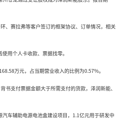
中环、赛拉弗等客户签订的框架协议、订单情况，相关
括使用个人卡收款、票据找零。
8.58万元，占当期营业收入的比例为0.57%。
大，背书支付票据金额大于所需支付的货款，泽润新能、
源汽车辅助电源电池盒建设项目，1.1亿元用于研发中