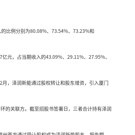
分别为80.08%、73.54%、73.23%和
，占当期收入的43.09%、29.11%、27.95%、
年12月，泽润新能通过股权转让和股东增资，引入厦门
中环的关联方。截至招股书签署日，三者合计持有泽润
体常州苍龙通过受让股权成为泽润新能股东。报告期