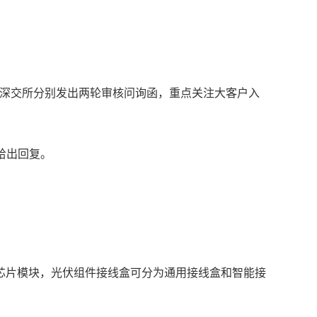
月，深交所分别发出两轮审核问询函，重点关注大客户入
给出回复。
芯片模块，光伏组件接线盒可分为通用接线盒和智能接