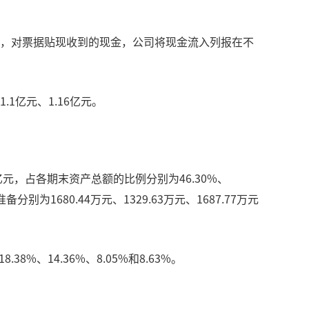
需求，对票据贴现收到的现金，公司将现金流入列报在不
1亿元、1.16亿元。
亿元，占各期末资产总额的比例分别为46.30%、
分别为1680.44万元、1329.63万元、1687.77万元
8%、14.36%、8.05%和8.63%。