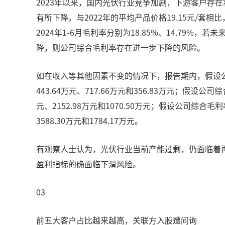
2023年以来，国内光伏行业竞争加剧，下游客户存
有所下降。与2022年的平均产品价格19.15元/套相比，2
2024年1-6月毛利率分别为18.85%、14.7
降，则公司综合毛利率存在进一步下降的风险。
如在收入等其他因素不变的情况下，报告期内，假设公
443.64万元、717.66万元和356.83万元；假
元、2152.98万元和1070.50万元；假设公司综
3588.30万元和1784.17万元。
有观察人士认为，光伏行业当前产能过剩，仍面临着
盈利指标的确面临下滑风险。
03
前五大客户占比越来越高，关联方入股遭问询