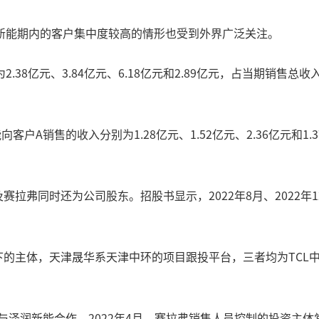
新能期内的客户集中度较高的情形也受到外界广泛关注。
亿元、3.84亿元、6.18亿元和2.89亿元，占当期销售总收入的比例
销售的收入分别为1.28亿元、1.52亿元、2.36亿元和1.37亿元
赛拉弗同时还为公司股东。招股书显示，2022年8月、2022
下的主体，天津晟华系天津中环的项目跟投平台，三者均为TCL
次与泽润新能合作。2022年4月，赛拉弗销售人员控制的投资主