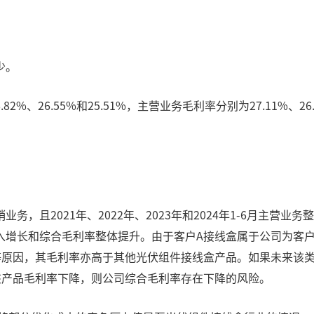
少。
2%、26.55%和25.51%，主营业务毛利率分别为27.11%、26
，且2021年、2022年、2023年和2024年1-6月主营
入增长和综合毛利率整体提升。由于客户A接线盒属于公司为客
等原因，其毛利率亦高于其他光伏组件接线盒产品。如果未来该
该产品毛利率下降，则公司综合毛利率存在下降的风险。