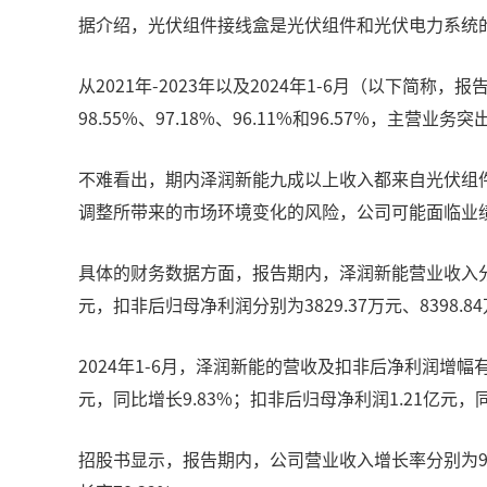
据介绍，光伏组件接线盒是光伏组件和光伏电力系统
从2021年-2023年以及2024年1-6月（以下简称
98.55%、97.18%、96.11%和96.57%，主营业务突
不难看出，期内泽润新能九成以上收入都来自光伏组
调整所带来的市场环境变化的风险，公司可能面临业
具体的财务数据方面，报告期内，泽润新能营业收入分别为2.9
元，扣非后归母净利润分别为3829.37万元、8398.84万
2024年1-6月，泽润新能的营收及扣非后净利润增幅有
元，同比增长9.83%；扣非后归母净利润1.21亿元，
招股书显示，报告期内，公司营业收入增长率分别为98.53%