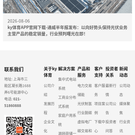
2026-08-06
ky体育APP官网下载-通威半年报发布：以向好势头保持光伏业务
主营产品的稳定销量，行业预判曙光在即！
联系我们
关于ky
解决方案
产品和
客户
投资者
新闻
体育
服务
支持
关系
动态
地址: 上海市三
集中式电站
能区凝长路1688
公司介
电力交易
客户服
最新行
公司动
系统
弄6号能源中心
绍
储能
务
情
态
工商业分布
电话:
021-
发展历
光伏制氢
项目案
公司公
媒体聚
51860888
式系统
程
行业脱碳
例
告
焦
家庭户用系
企业文
虚拟电厂
下载中
投资者
行业资
统
化
碳交易和
心
问答
讯
源网荷储一