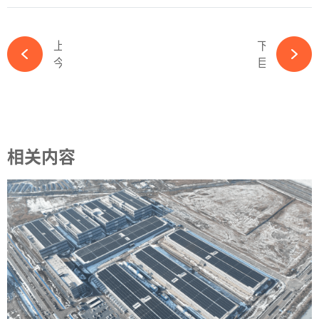
上一篇
下一篇
今年光伏新增装机增速预计放缓，王勃华：中亚非洲或将成为新兴市场-ky体育APP官网下载
巨亏27亿！又一光伏硅料龙头年报出炉-ky体育APP官网下载
相关内容