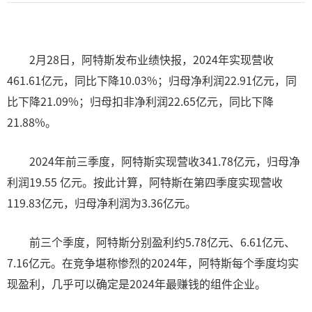
2月28日，阿特斯发布业绩快报，2024年实现营收
461.61亿元，同比下降10.03%；归母净利润22.91亿元，同
比下降21.09%；归母扣非净利润22.65亿元，同比下降
21.88%。
2024年前三季度，阿特斯实现营收341.78亿元，归母净
利润19.55 亿元。按此计算，阿特斯在第四季度实现营收
119.83亿元，归母净利润为3.36亿元。
前三个季度，阿特斯分别盈利约5.78亿元、6.61亿元、
7.16亿元。在竞争堪称惨烈的2024年，阿特斯每个季度均实
现盈利，几乎可以确定是2024年最赚钱的组件企业。