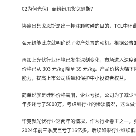
02为何光伏厂商纷纷甩货戈恩斯？
协鑫出售戈恩斯是出于押注颗粒硅的目的，TCL中
弘元绿能此次就明确说了资产处置的动机。根据公告
再加上光伏行业环境已发生深刻变化，市场进入深度调整状态，
价格已从 303 元/kg 降至 39 元/kg。产
能力，提高上市公司质量和保护中小投资者权益。
简单说就是硅料价格雪崩，企业亏损，公司为了减少亏损
年多还亏了5000万，考虑到行业的惨淡情况，这么
毕竟就光伏行业这两年的情况，作为行业卷王之一，弘
2024年前三季度巨亏了16亿多。后续如果行业继