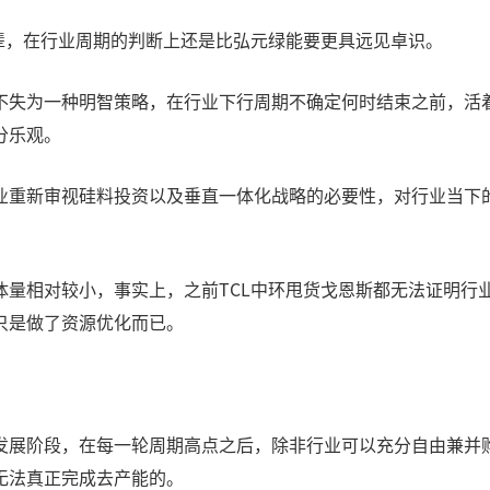
辈，在行业周期的判断上还是比弘元绿能要更具远见卓识。
不失为一种明智策略，在行业下行周期不确定何时结束之前，活
分乐观。
业重新审视硅料投资以及垂直一体化战略的必要性，对行业当下
。
体量相对较小，事实上，之前TCL中环甩货戈恩斯都无法证明行
只是做了资源优化而已。
发展阶段，在每一轮周期高点之后，除非行业可以充分自由兼并
无法真正完成去产能的。