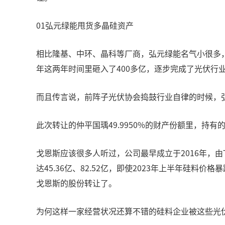
01弘元绿能甩货多晶硅资产
相比隆基、中环、晶科等厂商，弘元绿能名气小很多，
年这两年时间里砸入了400多亿，逐步完成了光伏行
而且传言说，前阵子光伏协会捣鼓行业自律的时候，
此次转让的仲平国瑀49.9950%的财产份额里，持
戈恩斯应该很多人听过，公司最早成立于2016年，由
达45.36亿、82.52亿，即使2023年上半年硅
戈恩斯的股份转让了。
为何这样一家经营状况还算不错的硅料企业被这些光