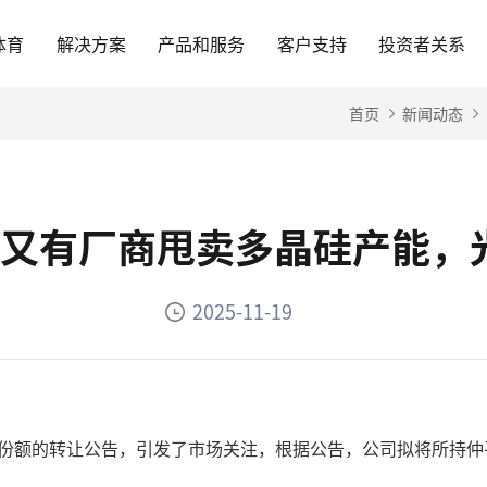
体育
解决方案
产品和服务
客户支持
投资者关系
首页
新闻动态
载-又有厂商甩卖多晶硅产能
2025-11-19
财产份额的转让公告，引发了市场关注，根据公告，公司拟将所持仲平