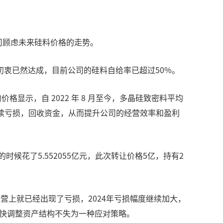
司顾虑未来硅料价格的走势。
衷已然达成，目前公司的硅料自给率已超过50%。
的价格显示，自 2022 年 8 月至今，多晶硅致密料平均
减少后续亏损，回收资金，从而提升公司的经营效率和盈利
候花了5.552055亿元，此次转让价格5亿，持有2
营上就已经出现了亏损，2024年亏损幅度继续加大，
尽快调整资产结构不失为一种应对策略。