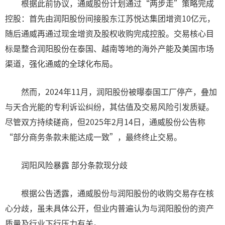
根据此前协议，通威股份计划通过“两步走”策略完成
控股：首先由润阳股份间接股东江苏悦达集团增资10亿元，
随后通威再通过现金增资及股权收购完成控股。交易核心目
标是整合润阳股份在泰国、越南等地的海外产能及美国市场
渠道，强化通威的全球化布局。
然而，2024年11月，润阳股份被曝泰国工厂停产，叠加
与天合光能的专利诉讼纠纷，其估值及交易风险引发质疑。
尽管双方持续磋商，但2025年2月14日，通威股份公告称
“部分商务条款未能达成一致”，最终终止交易。
润阳风险暴露 部分条款现分歧
根据公告透露，通威股份与润阳股份的收购交易存在核
心分歧，虽未具体公开，但业内普遍认为与润阳股份的资产
质量及行业下行压力有关。