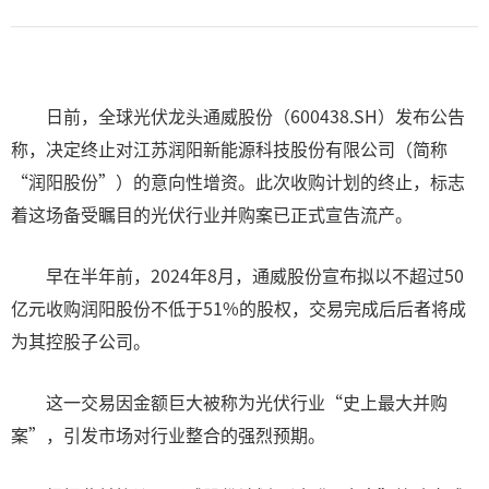
日前，全球光伏龙头通威股份（600438.SH）发布公告
称，决定终止对江苏润阳新能源科技股份有限公司（简称
“润阳股份”）的意向性增资。此次收购计划的终止，标志
着这场备受瞩目的光伏行业并购案已正式宣告流产。
早在半年前，2024年8月，通威股份宣布拟以不超过50
亿元收购润阳股份不低于51%的股权，交易完成后后者将成
为其控股子公司。
这一交易因金额巨大被称为光伏行业“史上最大并购
案”，引发市场对行业整合的强烈预期。