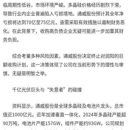
临周期性低谷，市场环境严峻。多晶硅价格经历剧烈下滑，
导致行业内企业普遍陷入亏损境地。通威股份预计其全年净
亏损将达到70亿至75亿元，亟需采取有效措施以遏制财务恶
化。在此背景下，收购高负债企业无疑可能进一步加重其财
务负担。
综合考量多种风险因素，通威股份决定终止对润阳的巨
额收购计划，这一决策体现了公司在当前形势下的理性与审
慎，无疑是明智之举。
千亿光伏巨头与“失意者”的碰撞
资料显示，通威股份是全球多晶硅及电池片龙头，总市
值近1000亿元。近年加速垂直一体化，2024年多晶硅产能超
90万吨，电池片产能157GW，组件产能约93GW。公司规划