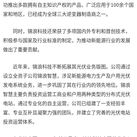
功推出多款拥有自主知识产权的产品，广泛应用于100余个国
家和地区，已经成为全球三大逆变器制造商之一。
同时，锦浪科技还荣获了多项国内外专利和首创技术，
积极参与国家及行业标准的制定，为推动新能源行业的发展
做出了重要贡献。
近年来，锦浪科技不断拓展其光伏业务版图。公司通过
设立全资子公司锦浪智慧，涉足新能源电力生产及户用光伏
发电系统业务，进一步巩固了其在行业内的领先地位。锦浪
智慧主要负责投资运营工商业和户用两种类型的分布式光伏
电站，通过专业化的自主运营，公司已组建了一支经验丰
富、专业互补且凝聚力强的团队，并建立了完善的光伏电站
投资运营体系。