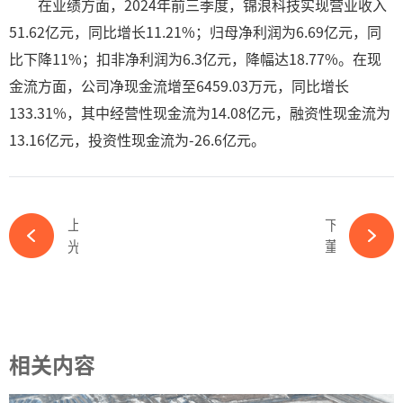
在业绩方面，2024年前三季度，锦浪科技实现营业收入
51.62亿元，同比增长11.21%；归母净利润为6.69亿元，同
比下降11%；扣非净利润为6.3亿元，降幅达18.77%。在现
金流方面，公司净现金流增至6459.03万元，同比增长
133.31%，其中经营性现金流为14.08亿元，融资性现金流为
13.16亿元，投资性现金流为-26.6亿元。
上一篇
下一篇
光伏企业IPO实录：漫长的等待与终止后，如何重获新生？-ky体育APP官网下载
董事长辞职！又一光伏国企高层异动！-ky体育APP官网下载
相关内容