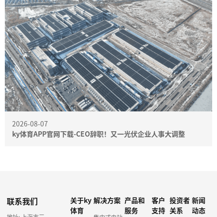
2026-08-07
ky体育APP官网下载-CEO辞职！又一光伏企业人事大调整
联系我们
关于ky
解决方案
产品和
客户
投资者
新闻
体育
服务
支持
关系
动态
地址: 上海市三