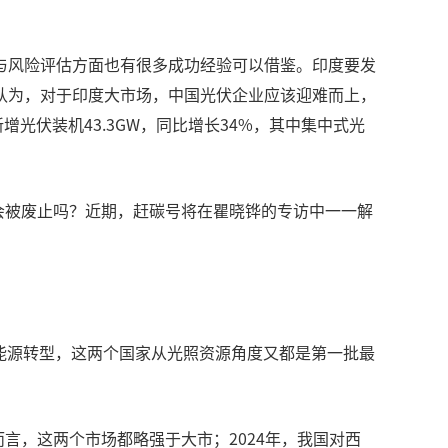
与风险评估方面也有很多成功经验可以借鉴。印度要发
认为，对于印度大市场，中国光伏企业应该迎难而上，
光伏装机43.3GW，同比增长34%，其中集中式光
能会被废止吗？近期，赶碳号将在瞿晓铧的专访中一一解
要能源转型，这两个国家从光照资源角度又都是第一批最
言，这两个市场都略强于大市；2024年，我国对西