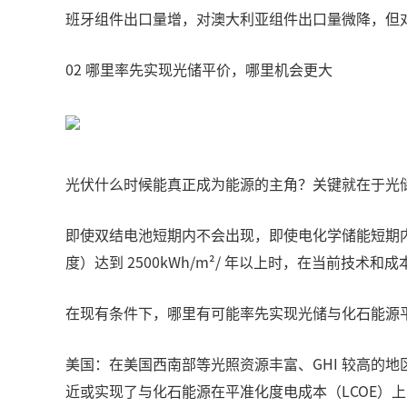
班牙组件出口量增，对澳大利亚组件出口量微降，但
02 哪里率先实现光储平价，哪里机会更大
光伏什么时候能真正成为能源的主角？关键就在于光
即使双结电池短期内不会出现，即使电化学储能短期
度）达到 2500kWh/m²/ 年以上时，在当前技
在现有条件下，哪里有可能率先实现光储与化石能源
美国：在美国西南部等光照资源丰富、GHI 较高的地区，
近或实现了与化石能源在平准化度电成本（LCOE）