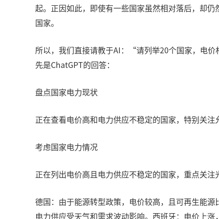
起。正因如此，即使有一些国家虽然相对落后，却仍然
国家。
所以，我们直接请教于AI：“请列举20个国家，电
先是ChatGPT的回答：
盘点国家电力现状
正在查看电价高和电力供应不稳定的国家，特别关注
考虑国家电力情况
正在列出电价高且电力供应不稳定的国家，重点关注
德国：由于能源转型政策，电价较高，且可再生能源
电力供应受天气和需求波动影响。西班牙：电价上涨