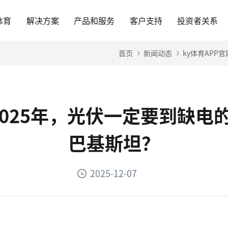
体育
解决方案
产品和服务
客户支持
投资者关系
首页
新闻动态
ky体育APP
-2025年，光伏一定要到缺
巴基斯坦？
2025-12-07