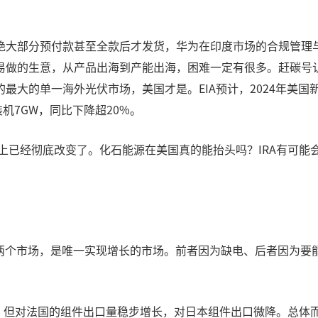
绝大部分预付款甚至全款后才发货，华为在印度市场的合规管理
易做的生意，从产品出海到产能出海，困难一定有很多。赶碳号
大的单一海外光伏市场，美国才是。EIA预计，2024年美国新增
机7GW，同比下降超20%。
际上已经彻底改变了。化石能源在美国真的能抬头吗？IRA有可
沙特这两个市场，是唯一实现增长的市场。前者因为缺电、后者因为
降，但对法国的组件出口量稳步增长，对日本组件出口微降。总体而