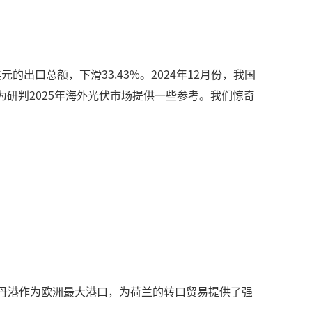
元的出口总额，下滑33.43%。2024年12月份，我国
要是为研判2025年海外光伏市场提供一些参考。我们惊奇
特丹港作为欧洲最大港口，为荷兰的转口贸易提供了强