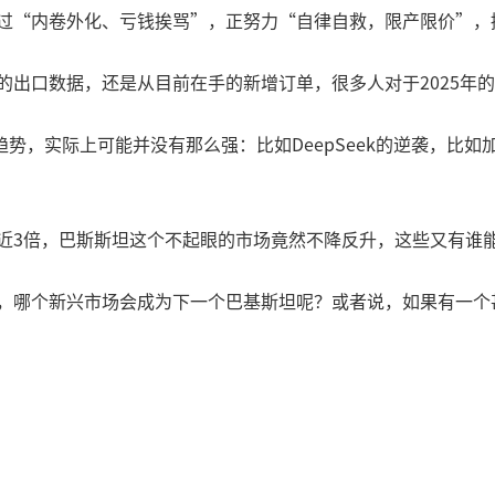
历过“内卷外化、亏钱挨骂”，正努力“自律自救，限产限价”
年的出口数据，还是从目前在手的新增订单，很多人对于2025年
，实际上可能并没有那么强：比如DeepSeek的逆袭，比如
了近3倍，巴斯斯坦这个不起眼的市场竟然不降反升，这些又有谁
耕，哪个新兴市场会成为下一个巴基斯坦呢？或者说，如果有一