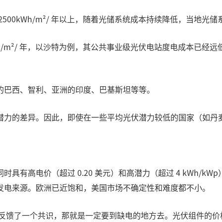
2500kWh/m²/ 年以上，随着光储系统成本持续降低，当地
kWh/m²/ 年，以沙特为例，其公共事业级光伏电站度电成本已经远
的巴西、智利、亚洲的印度、巴基斯坦等等。
潜力的差异。因此，即使在一些平均光伏潜力较低的国家（如丹
有高电价（超过 0.20 美元）和高潜力（超过 4 kWh/
发电来源。欧洲已近饱和，美国市场不确定性和难度都不小。
号反馈了一个共识，那就是一定要到缺电的地方去。光伏组件的