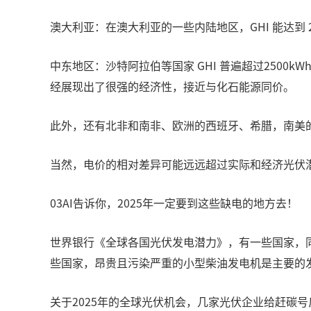
澳大利亚：在澳大利亚的一些内陆地区，GHI 能达到 
中东地区：沙特阿拉伯等国家 GHI 普遍超过2500
经展现出了很强的经济性，接近与化石能源同价。
此外，还有北非和南非、欧洲的西班牙、希腊，南美
当然，电价的相对差异可能远远超过实际和经济光伏
03AI告诉你，2025年一定要到这些缺电的地方去！
世界银行《全球各国光伏发电潜力》，有一些国家，同时具
些国家，昂贵且污染严重的小型柴油发电机是主要的
关于2025年的全球光伏机会，几家光伏企业给赶碳