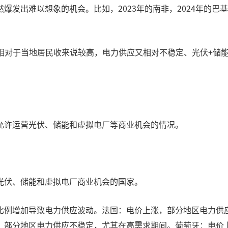
爆发出难以想象的机会。比如，2023年的南非，2024年的
价相对于当地居民收来说较高，电力供应又相对不稳定、光伏+储
允许运营光伏、储能和虚拟电厂等商业机会的情况。
光伏、储能和虚拟电厂商业机会的国家。
比例增加导致电力供应波动。法国：电价上涨，部分地区电力供
，部分地区电力供应不稳定，尤其在高需求期间。葡萄牙：电价