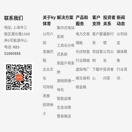
联系我们
关于ky
解决方案
产品和
客户
投资者
新闻
体育
服务
支持
关系
动态
地址: 上海市三
集中式电站
能区凝长路1688
公司介
电力交易
客户服
最新行
公司动
系统
弄6号能源中心
绍
储能
务
情
态
工商业分布
电话:
021-
发展历
光伏制氢
项目案
公司公
媒体聚
51860888
式系统
程
行业脱碳
例
告
焦
家庭户用系
企业文
虚拟电厂
下载中
投资者
行业资
统
化
碳交易和
心
问答
讯
源网荷储一
可持续
碳金融
体化
发展
智能运维
招贤纳
生态治理
士
整县推进