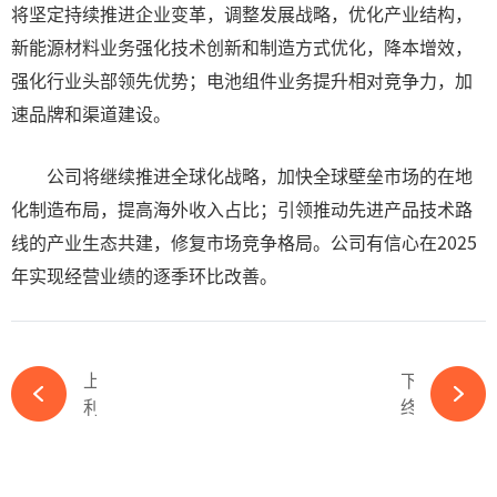
将坚定持续推进企业变革，调整发展战略，优化产业结构，
新能源材料业务强化技术创新和制造方式优化，降本增效，
强化行业头部领先优势；电池组件业务提升相对竞争力，加
速品牌和渠道建设。
公司将继续推进全球化战略，加快全球壁垒市场的在地
化制造布局，提高海外收入占比；引领推动先进产品技术路
线的产业生态共建，修复市场竞争格局。公司有信心在2025
年实现经营业绩的逐季环比改善。
上一篇
下一篇
利润超32亿！光伏龙头业绩有何隐忧？-ky体育APP官网下载
终止！又一光伏企业撤回上市申请-ky体育APP官网下载