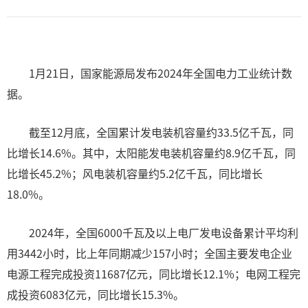
1月21日，国家能源局发布2024年全国电力工业统计数
据。
截至12月底，全国累计发电装机容量约33.5亿千瓦，同
比增长14.6%。其中，太阳能发电装机容量约8.9亿千瓦，同
比增长45.2%；风电装机容量约5.2亿千瓦，同比增长
18.0%。
2024年，全国6000千瓦及以上电厂发电设备累计平均利
用3442小时，比上年同期减少157小时；全国主要发电企业
电源工程完成投资11687亿元，同比增长12.1%；电网工程完
成投资6083亿元，同比增长15.3%。