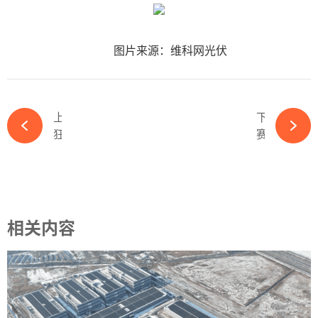
图片来源：维科网光伏
上一篇
下一篇
狂亏60亿，困于周期的TCL中环还能如何自救？-ky体育APP官网下载
赛伍技术由盈转亏！利润同比下降293.03%-ky体育APP官网下载
相关内容