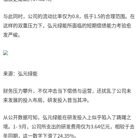
与此同时，公司的流动比率仅为0.8，低于1.5的合理范围。在
这样的双重压力下，弘元绿能所面临的短期偿债能力考验愈
发严峻。
来源：弘元绿能
财务压力攀升，不仅冲击当下偿债与运营，还扰乱了公司未
来发展的投入布局，研发投入首当其冲。
从公开数据可知，弘元绿能在研发投入上似乎陷入了踌躇之
境。1- 9月，公司所支出的研发费用仅为3.64亿元，相较于去
年同期，这一数字下滑了24.35%。