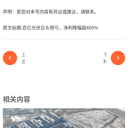
声明：若您对本号内容有异议或建议，请联系。
原文标题:百亿光伏巨头预亏，净利降幅超400%
上一篇
下一篇
总投资116.59亿元！又一光伏基地项目启动-ky体育APP官网下载
利润爆降93.25%！又一光伏龙头扛不住了-ky体育APP官网下载
相关内容