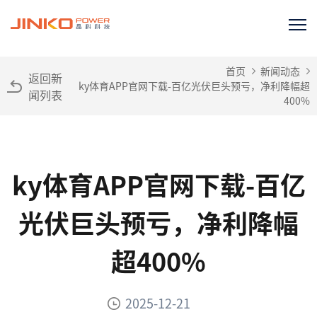
首页
新闻动态
返回新
ky体育APP官网下载-百亿光伏巨头预亏，净利降幅超
闻列表
400%
ky体育APP官网下载-百亿
光伏巨头预亏，净利降幅
超400%
2025-12-21