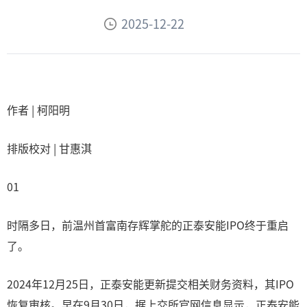
2025-12-22
作者 | 柯阳明‍‍‍
排版校对 | 甘惠淇
01
时隔多日，前温州首富南存辉掌舵的正泰安能IPO终于重启
了。
2024年12月25日，正泰安能更新提交相关财务资料，其IPO
恢复审核。早在9月30日，据上交所官网信息显示，正泰安能