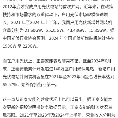
2012年底才完成户用光伏电站的首次并网。近年来，在政策
扶持和市场需求的双重驱动下，户用光伏市场规模快速增
长，2021 年至2024 年上半年，我国户用光伏新增并网装机
容量分别为 21.60GW、25.25GW、43.48GW、15.85GW。据
中国光伏行业协会预测，2024 年全国光伏新增装机估计将在
190GW 至 220GW。
而在户用光伏上，正泰安能表现非常不错，截至2024年6月
末，正泰安能累计开发超过140万座户用光伏电站，新增户用
光伏电站并网装机容量在2021年至2023年间复合增长率达到
65.57%，始终保持行业第一。
这一点从正泰安能的营收状况上也可以看出。据正泰安能本
次更新的招股说明书财务数据显示，正泰安能的财务状况表
现亮眼。2021年至2023年及2024年上半年，营业收入分别为