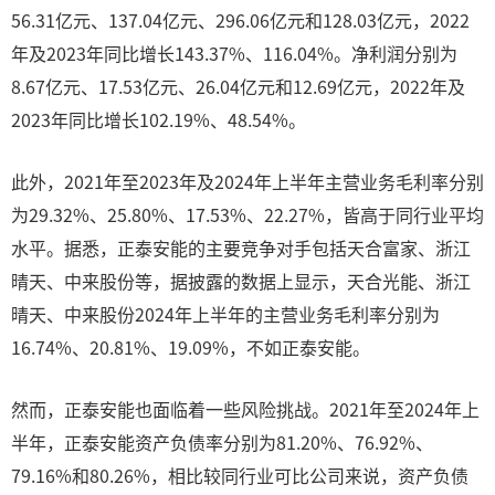
56.31亿元、137.04亿元、296.06亿元和128.03亿元，2022
年及2023年同比增长143.37%、116.04%。净利润分别为
8.67亿元、17.53亿元、26.04亿元和12.69亿元，2022年及
2023年同比增长102.19%、48.54%。
此外，2021年至2023年及2024年上半年主营业务毛利率分别
为29.32%、25.80%、17.53%、22.27%，皆高于同行业平均
水平。据悉，正泰安能的主要竞争对手包括天合富家、浙江
晴天、中来股份等，据披露的数据上显示，天合光能、浙江
晴天、中来股份2024年上半年的主营业务毛利率分别为
16.74%、20.81%、19.09%，不如正泰安能。
然而，正泰安能也面临着一些风险挑战。2021年至2024年上
半年，正泰安能资产负债率分别为81.20%、76.92%、
79.16%和80.26%，相比较同行业可比公司来说，资产负债