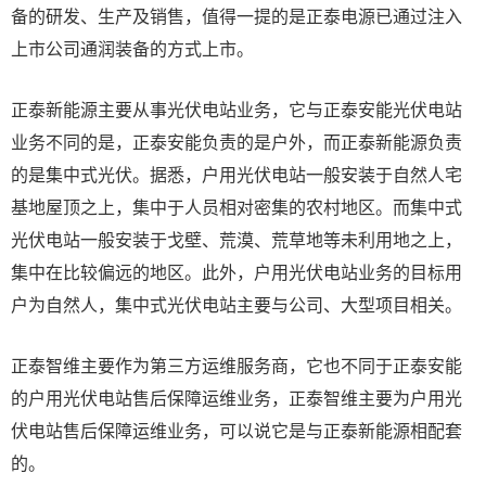
备的研发、生产及销售，值得一提的是正泰电源已通过注入
上市公司通润装备的方式上市。
正泰新能源主要从事光伏电站业务，它与正泰安能光伏电站
业务不同的是，正泰安能负责的是户外，而正泰新能源负责
的是集中式光伏。据悉，户用光伏电站一般安装于自然人宅
基地屋顶之上，集中于人员相对密集的农村地区。而集中式
光伏电站一般安装于戈壁、荒漠、荒草地等未利用地之上，
集中在比较偏远的地区。此外，户用光伏电站业务的目标用
户为自然人，集中式光伏电站主要与公司、大型项目相关。
正泰智维主要作为第三方运维服务商，它也不同于正泰安能
的户用光伏电站售后保障运维业务，正泰智维主要为户用光
伏电站售后保障运维业务，可以说它是与正泰新能源相配套
的。