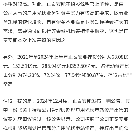
率相对较高。对此，正泰安能在招股说明书上解释，是由于
公司从事的户用光伏业务对资金实力有较高的要求，随着业
务规模的快速增长，自有资金不能满足业务规模持续扩大的
需求，需要通过向银行等金融机构筹措资金解决，这也是正
泰安能本次上次筹资的原因之一。
另外，2021年至2024年上半年正泰安能存货分别为68.08亿
元、153.51亿元、288.94亿元和352.50亿元，占流动资产比
重分别为74.23%、72.24%、77.94%和80.87%，存货占比非
常高。
值得一提的是，2024年12月底，正泰安能发布一则公告，其
中一份《关于授权公司管理层办理户用光伏电站资产出售的
议案》获审议通过。该公告显示，公司控股子公司正泰安能
拟根据战略规划出售部分户用光伏电站资产，授权出售的总