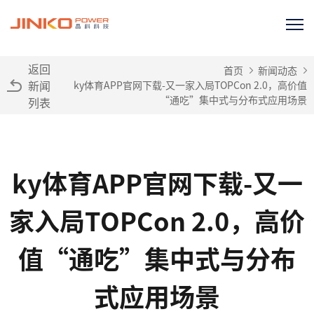
返回
首页
新闻动态
新闻
ky体育APP官网下载-又一家入局TOPCon 2.0，高价值
“通吃”集中式与分布式应用场景
列表
ky体育APP官网下载-又一
家入局TOPCon 2.0，高价
值“通吃”集中式与分布
式应用场景