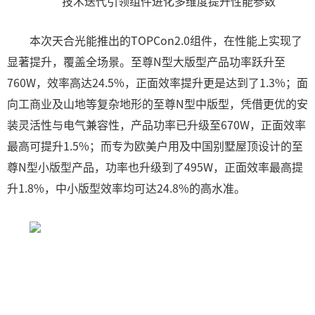
技术迭代引领组件进化多维度提升性能参数
本次天合光能推出的TOPCon2.0组件，在性能上实现了
显著提升，覆盖全场景。至尊N型大版型产品功率跃升至
760W，效率高达24.5%，正面效率提升更是达到了1.3%；面
向工商业及山地等复杂地形的至尊N型中版型，凭借更优的安
装灵活性与电气兼容性，产品功率已升级至670W，正面效率
最高可提升1.5%；而专为欧美户用及中国别墅屋顶设计的至
尊N型小版型产品，功率也升级到了495W，正面效率最高提
升1.8%，中小版型效率均可达24.8%的高水准。