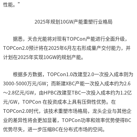
性能。”
2025年规划10GW产能重塑行业格局
据悉，天合光能将对现有TOPCon产能进行全面升级，
TOPCon2.0预计将在2025年6月左右形成量产交付能力，并
计划在2025年实现10GW的规划产能。
根据多方数据，TOPCon1.0改建至2.0一次投入成本则为
3000-5000万元/GW；而新建XBC产能一次投入成本约为2.6
～2.8亿元/GW，由HPBC改建至TBC一次投入成本约为1.2亿
元/GW，TOPCon 在投资成本上具有压倒性优势。在
TOPCon2.0时代，该技术重塑市场格局，龙头企业与其他企
业的差异性将会更加显著，TOPCon功率和效率优势使得BC
优势尽失，进一步压缩BC在分布式市场的空间。