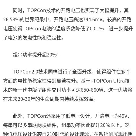
同时，TOPCon技术的开路电压也实现了大幅提升，其
26.58%的世界纪录中，开路电压高达744.6mV。较高的开路
电压使得TOPCon电池的温度系数降低了0.01%，进一步提升
了电池的发电性能和稳定性。
组串功率提升超20%：
TOPCon2.0技术同样进行了全面升级，使得组件在多个
方面的电性能稳定性得到显著提升。基于i-TOPCon Ultra技
术的新一代中版型组件交付功率可达650-660W，这一优势将
在未来20-30年的生命周期内持续发挥效益。
此外，TOPCon还采用了低电压设计，开路电压为49V，
每串可以多串联两块组件，组串功率因此提升20%以上。这
种低电压设计沿袭自210时代的设计理念，在系统侧展现出明