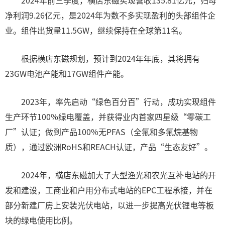
2024年前三季度，横店东磁实现营收135.81亿元，归母
净利润9.26亿元，是2024年为数不多实现盈利的头部组件企
业。组件出货量11.5GW，继续保持在全球第11名。
根据横店东磁规划，预计到2024年年底，其将拥有
23GW电池产能和17GW组件产能。
2023年，率先启动“绿色百分百”行动，成功实现组件
生产环节100%绿电覆盖，并获得业内首家四星级“零碳工
厂”认证；做到产品100%无PFAS（全氟和多氟烷基物
质），通过欧洲RoHS和REACH认证，产品“生态友好”。
2024年，横店东磁加大了大型渔光和农光互补电站的开
发和建设，工商业和户用分布式电站的EPC工程承接，并在
部分新建厂房上安装光伏电站，以进一步提高光伏锂电等板
块的绿电使用比例。