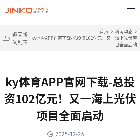
首页
新闻动态
返回新
ky体育APP官网下载-总投资102亿元！又一海上光伏项
闻列表
目全面启动
ky体育APP官网下载-总投
资102亿元！又一海上光伏
项目全面启动
2025-12-25