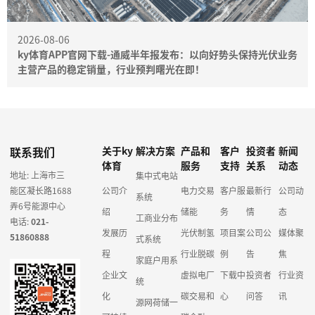
2026-08-06
ky体育APP官网下载-通威半年报发布：以向好势头保持光伏业务
主营产品的稳定销量，行业预判曙光在即！
联系我们
关于ky
解决方案
产品和
客户
投资者
新闻
体育
服务
支持
关系
动态
地址: 上海市三
集中式电站
能区凝长路1688
公司介
电力交易
客户服
最新行
公司动
系统
弄6号能源中心
绍
储能
务
情
态
工商业分布
电话:
021-
发展历
光伏制氢
项目案
公司公
媒体聚
51860888
式系统
程
行业脱碳
例
告
焦
家庭户用系
企业文
虚拟电厂
下载中
投资者
行业资
统
化
碳交易和
心
问答
讯
源网荷储一