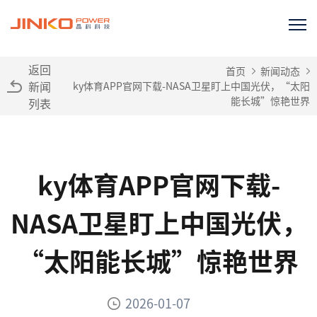
返回
首页
新闻动态
新闻
ky体育APP官网下载-NASA卫星盯上中国光伏，“太阳
能长城”惊艳世界
列表
ky体育APP官网下载-
NASA卫星盯上中国光伏，
“太阳能长城”惊艳世界
2026-01-07