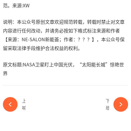
范。来源:XW
说明：本公众号原创文章欢迎规范转载，转载时禁止对文章
内容进行任何改动，并请务必按如下格式标注来源和作者
【来源：NE-SALON新能荟；作者：？？？】，本公众号保
留采取法律手段维护合法权益的权利。
原文标题:NASA卫星盯上中国光伏，“太阳能长城”惊艳世
界
上一篇
下一篇
喊停价格战！反内卷只是光伏洗牌的开始-ky体育APP官网下载
增设董事长！400亿光伏巨头迎新帅-ky体育APP官网下载