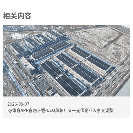
相关内容
2026-08-07
ky体育APP官网下载-CEO辞职！又一光伏企业人事大调整