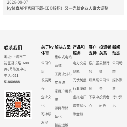
2026-08-07
ky体育APP官网下载-CEO辞职！又一光伏企业人事大调整
联系我们
关于ky
解决方案
产品和
客户
投资者
新闻
体育
服务
支持
关系
动态
地址: 上海市三
集中式电站
能区凝长路1688
公司介
电力交易
客户服
最新行
公司动
系统
弄6号能源中心
绍
储能
务
情
态
工商业分布
电话:
021-
发展历
光伏制氢
项目案
公司公
媒体聚
51860888
式系统
程
行业脱碳
例
告
焦
家庭户用系
企业文
虚拟电厂
下载中
投资者
行业资
统
化
碳交易和
心
问答
讯
源网荷储一
可持续
碳金融
体化
发展
智能运维