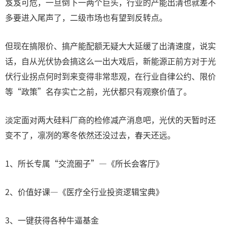
岌岌可危，一旦倒下一两个巨头，行业的产能出清也就差不
多要进入尾声了，二级市场也有望到反转点。
但现在搞限价、搞产能配额无疑大大延缓了出清速度，说实
话，自从光伏协会搞这么一出大戏后，新能源正前方对于光
伏行业拐点何时到来变得非常悲观，在行业自律公约、限价
等“政策”名存实亡之前，光伏都只有观察价值了。
淡定面对两大硅料厂商的检修减产消息吧，光伏的天暂时还
变不了，凛冽的寒冬依然还没过去，春天还远。
1、所长专属“交流圈子”—《所长会客厅》
2、价值好课—《医疗全行业投资逻辑宝典》
3、一键获得各种牛逼基金