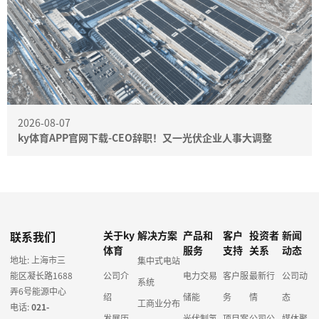
2026-08-07
ky体育APP官网下载-CEO辞职！又一光伏企业人事大调整
联系我们
关于ky
解决方案
产品和
客户
投资者
新闻
体育
服务
支持
关系
动态
地址: 上海市三
集中式电站
能区凝长路1688
公司介
电力交易
客户服
最新行
公司动
系统
弄6号能源中心
绍
储能
务
情
态
工商业分布
电话:
021-
发展历
光伏制氢
项目案
公司公
媒体聚