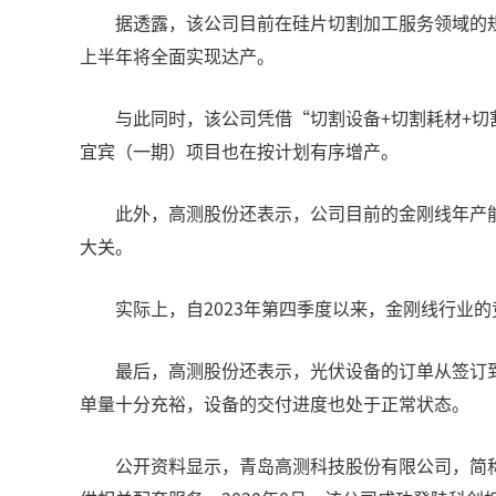
据透露，该公司目前在硅片切割加工服务领域的规
上半年将全面实现达产。
与此同时，该公司凭借“切割设备+切割耗材+
宜宾（一期）项目也在按计划有序增产。
此外，高测股份还表示，公司目前的金刚线年产能规
大关。
实际上，自2023年第四季度以来，金刚线行业
最后，高测股份还表示，光伏设备的订单从签订到
单量十分充裕，设备的交付进度也处于正常状态。
公开资料显示，青岛高测科技股份有限公司，简称