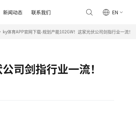
新闻动态
联系我们
EN
ky体育APP官网下载-规划产能102GW！这家光伏公司剑指行业一流！
光伏公司剑指行业一流！