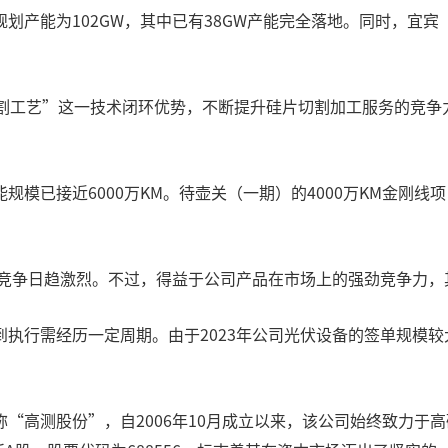
划产能为102GW，其中已有38GW产能完全落地。同时，宜宾
切割工艺”这一技术闭环优势，不断提升硅片切割加工服务的竞争
模已接近6000万KM。待壶关（一期）的4000万KM金刚线
的竞争日趋激烈。不过，得益于公司产品在市场上的强劲竞争力
执行需经历一定周期。由于2023年公司光伏设备的签单规模较
“高测股份”，自2006年10月成立以来，该公司始终致力于