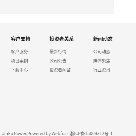
ky体育
客户支持
投资者关系
新闻动态
客户服务
最新行情
公司动态
项目案例
公司公告
媒体聚焦
下载中心
投资者问答
行业资讯
1 Jinko Power.
Powered by Webfoss
.
浙ICP备15009312号-1