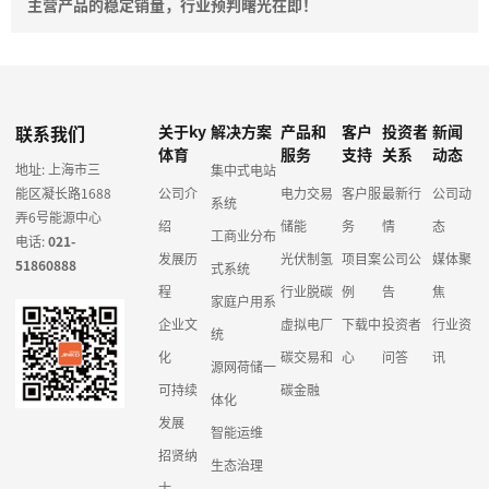
主营产品的稳定销量，行业预判曙光在即！
联系我们
关于ky
解决方案
产品和
客户
投资者
新闻
体育
服务
支持
关系
动态
地址: 上海市三
集中式电站
能区凝长路1688
公司介
电力交易
客户服
最新行
公司动
系统
弄6号能源中心
绍
储能
务
情
态
工商业分布
电话:
021-
发展历
光伏制氢
项目案
公司公
媒体聚
51860888
式系统
程
行业脱碳
例
告
焦
家庭户用系
企业文
虚拟电厂
下载中
投资者
行业资
统
化
碳交易和
心
问答
讯
源网荷储一
可持续
碳金融
体化
发展
智能运维
招贤纳
生态治理
士