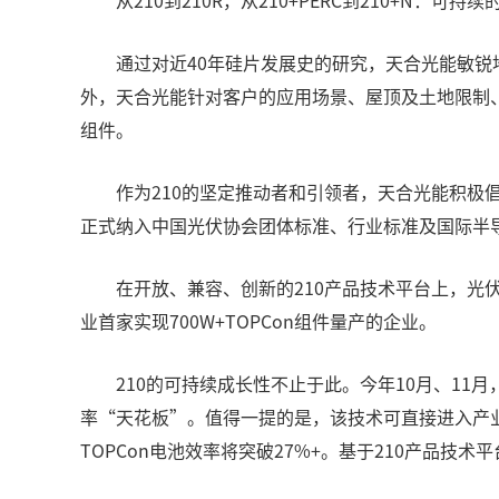
从210到210R，从210+PERC到210+N：可持
通过对近40年硅片发展史的研究，天合光能敏锐
外，天合光能针对客户的应用场景、屋顶及土地限制、
组件。
作为210的坚定推动者和引领者，天合光能积极
正式纳入中国光伏协会团体标准、行业标准及国际半导
在开放、兼容、创新的210产品技术平台上，光伏
业首家实现700W+TOPCon组件量产的企业。
210的可持续成长性不止于此。今年10月、11月，
率“天花板”。值得一提的是，该技术可直接进入产业化，i-
TOPCon电池效率将突破27%+。基于210产品技术