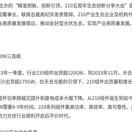
能主办的“精准把脉，创新引领，210五周年生态创新分享大会
董事长、联席总裁高纪庆发表致辞。210产业生态企业及机构代
业高质量发展倡议，推动友好型光伏生态，实现产业高质量发展
00W三连跳
3年一季度，行业210组件出货超120GW，到2023年11月，天合
件预计出货超170GW，在天合光能的引领下，210组件出货量和
功率跨越式提升和度电成本大幅下降。从210组件诞生到如今的5
0W需要8-9年时间。210系列组件集高功率、高效率、高可靠
助力光伏行业顺利开启后平价时代。