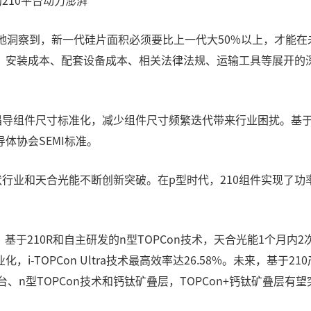
续的210平台动力澎湃
地洞察到，新一代硅片面积必须要比上一代大50%以上，才能在
安装成本、配套设备成本、相关法律法规、运输工具等展开的深
倡导组件尺寸标准化，减少组件尺寸频繁迭代带来行业困扰。基于
体协会SEMI标准。
行业和天合光能不断创新突破。在p型时代，210组件实现了功率
基于210R和自主研发的n型TOPCon技术，天合光能1个月内2
TOPCon Ultra技术最高效率达26.58%。未来，基于210
平台、n型TOPCon技术和钙钛矿叠层，TOPCon+钙钛矿叠层有望