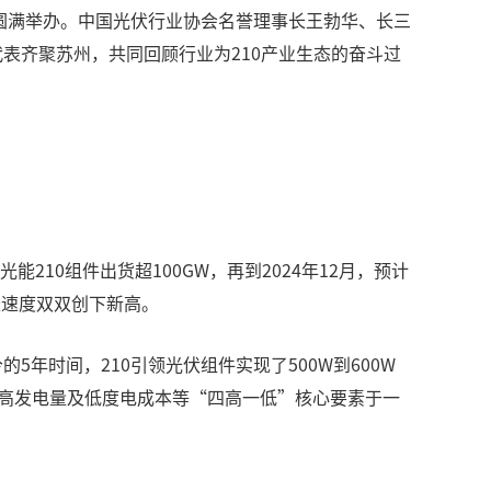
”圆满举办。中国光伏行业协会名誉理事长王勃华、长三
表齐聚苏州，共同回顾行业为210产业生态的奋斗过
。
光能210组件出货超100GW，再到2024年12月，预计
增长速度双双创下新高。
年时间，210引领光伏组件实现了500W到600W
性、高发电量及低度电成本等“四高一低”核心要素于一