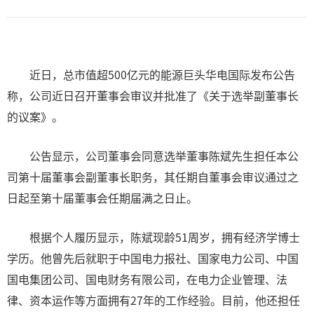
近日，总市值超500亿元的能源巨头华电国际发布公告
称，公司近日召开董事会审议并批准了《关于选举副董事长
的议案》。
公告显示，公司董事会同意选举董事陈斌先生担任本公
司第十届董事会副董事长职务，其任期自董事会审议通过之
日起至第十届董事会任期届满之日止。
根据个人履历显示，陈斌现龄51周岁，拥有经济学博士
学历。他曾先后就职于中国电力报社、国家电力公司、中国
国电集团公司、国电财务有限公司，在电力企业管理、法
律、资本运作等方面拥有27年的工作经验。目前，他还担任