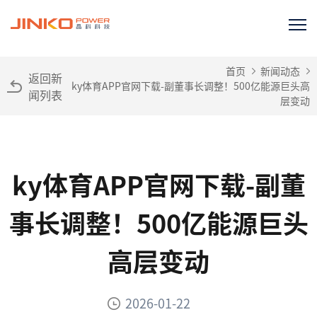
首页
新闻动态
返回新
ky体育APP官网下载-副董事长调整！500亿能源巨头高
闻列表
层变动
ky体育APP官网下载-副董
事长调整！500亿能源巨头
高层变动
2026-01-22