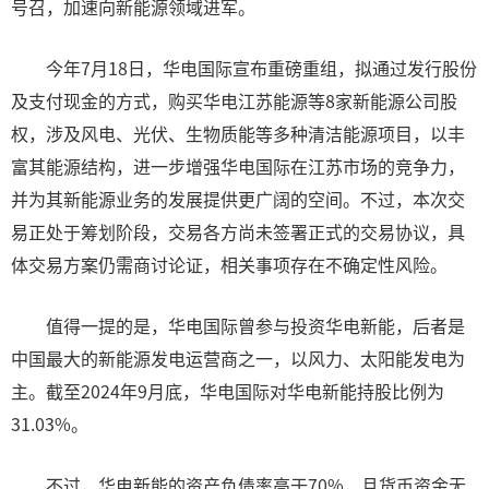
号召，加速向新能源领域进军。
今年7月18日，华电国际宣布重磅重组，拟通过发行股份
及支付现金的方式，购买华电江苏能源等8家新能源公司股
权，涉及风电、光伏、生物质能等多种清洁能源项目，以丰
富其能源结构，进一步增强华电国际在江苏市场的竞争力，
并为其新能源业务的发展提供更广阔的空间。不过，本次交
易正处于筹划阶段，交易各方尚未签署正式的交易协议，具
体交易方案仍需商讨论证，相关事项存在不确定性风险。
值得一提的是，华电国际曾参与投资华电新能，后者是
中国最大的新能源发电运营商之一，以风力、太阳能发电为
主。截至2024年9月底，华电国际对华电新能持股比例为
31.03%。
不过，华电新能的资产负债率高于70%，且货币资金无