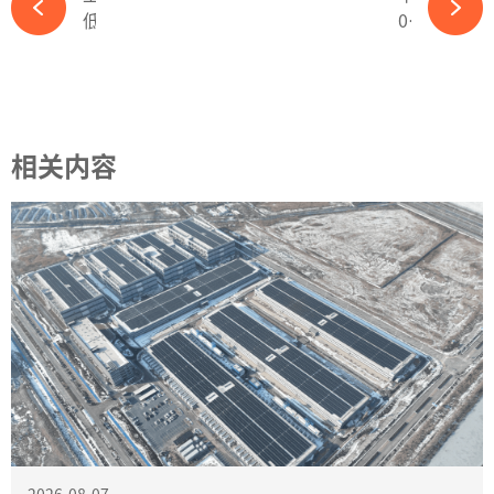
低于行业最低成本！合盛硅业等招投标价过低，受到光伏协会公开质疑-ky体育APP官网下载
0.62元/W！光伏组件项目中标再现超低价-ky体育APP官网下载
相关内容