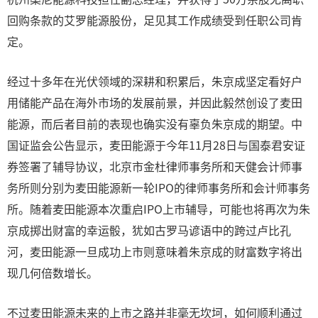
回购条款的艾罗能源股份，足见其工作成绩受到任职公司肯
定。
经过十多年在光伏领域的深耕和积累后，朱京成坚定看好户
用储能产品在海外市场的发展前景，并因此毅然创设了麦田
能源，而后者目前的表现也确实没有辜负朱京成的期望。中
国证监会公告显示，麦田能源于今年11月28日与国泰君安证
券签署了辅导协议，北京市金杜律师事务所和天健会计师事
务所则分别为麦田能源新一轮IPO的律师事务所和会计师事务
所。随着麦田能源本次重启IPO上市辅导，可能也将再次为朱
京成掷出财富的幸运骰，犹如古罗马谚语中的跨过卢比孔
河，麦田能源一旦成功上市则意味着朱京成的财富数字将出
现几何倍数增长。
不过麦田能源未来的上市之路并非毫无坎坷，如何顺利通过