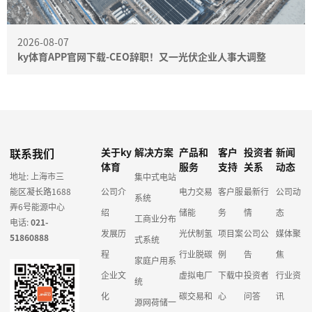
2026-08-07
ky体育APP官网下载-CEO辞职！又一光伏企业人事大调整
联系我们
关于ky
解决方案
产品和
客户
投资者
新闻
体育
服务
支持
关系
动态
地址: 上海市三
集中式电站
能区凝长路1688
公司介
电力交易
客户服
最新行
公司动
系统
弄6号能源中心
绍
储能
务
情
态
工商业分布
电话:
021-
发展历
光伏制氢
项目案
公司公
媒体聚
51860888
式系统
程
行业脱碳
例
告
焦
家庭户用系
企业文
虚拟电厂
下载中
投资者
行业资
统
化
碳交易和
心
问答
讯
源网荷储一