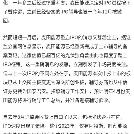
化，一年多之后经过慎重考虑，麦田能源决定对IPO进程按下
了暂停键，之前已经备案的IPO辅导也被于今年11月被撤
回。
然而短短一月后，麦田能源重启IPO的消息又甚嚣尘上，据证
监会官网信息显示，麦田能源已经重新完成了上市辅导的备
案登记。这家估值已超百亿的光伏独角兽由此也再度了踏上
IPO征程。这一重磅消息的发酵，立刻引发了市场高度关注。
但与上一次IPO的不同之处在于，麦田能源本次申报上市的板
块已从上交所主板变更为深交所创业板，辅导券商也从中信
证券更换为国泰君安。按照辅导工作安排，预计明年4月份麦
田能源将进行辅导工作总结，并准备迎接辅导验收。
自去年8月证监会收紧上市口子以来，包括光伏企业在内，
IPO速度出现了骤降。整个2023年，仅有阿特斯、时创能源