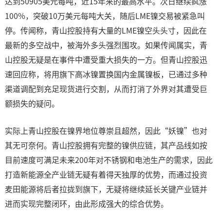
达到50905美元每吨，近15年来的最高水平。次日继续疯涨
100%，突破10万美元每吨大关，随后LME镍交易被紧急叫
停。传闻称，青山控股持有大量的LME镍空头头寸，因此在
最新的多空战中，被海外多头强烈围攻。如果传闻属实，青
山控股无疑是在事件中遭受重大损失的一方。但青山控股迅
速回应称，将用旗下高冰镍置换国内金属镍板，已通过多种
渠道调配到充足现货进行交割，从而打消了外界对其遭受巨
额损失的疑问。
实际上青山控股在镍界地位尊崇且超然，因此“妖镍”也对
其无可奈何。青山控股拥有完整的镍供应链，其产品线如按
目前速度可满足未来200年对不锈钢和电池生产的需求，因此
打造新能源全产业链无疑有着得天独厚的优势，而通过投资
麦田能源将后者拉拢到旗下，无疑将继续延长关键产业链并
进而实现完整闭环，由此形成强大的综合优势。