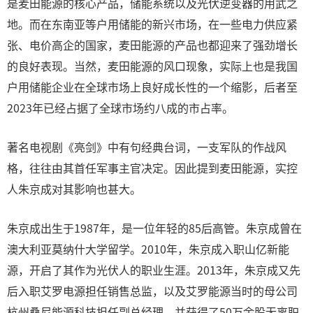
是麦田能源的核心产品，储能系统以及光伏逆变器的用武之
地。而在东南亚等户用储能的新兴市场，在一些电力供应紧
张、电价高企的国家，麦田能源的产品也都迎来了强劲增长
的良好表现。当然，麦田能源的风口现象，实际上也是我国
户用储能企业在全球市场上良好成长性的一个缩影，后者至
2023年已经占据了全球市场约八成的市占率。
著名电视剧《亮剑》中有句经典台词，一支军队的作战风
格，往往由其首任军事主官决定。因此提到麦田能源，实控
人朱京成对其影响也甚大。
朱京成出生于1987年，是一位年轻的85后高管。朱京成曾在
澳大利亚莫纳什大学留学。2010年，朱京成入职山亿新能
源，开启了其作为光伏人的职业生涯。2013年，朱京成又先
后入职艾罗电源担任销售总监，以及艾罗能源当时的母公司
杭州桑尼能源科技担任副总经理，并获得了50万余股无离职