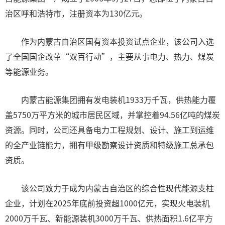
治区呼和浩特市，注册资本为130亿元。
作为内蒙古自治区国有资本投资试点企业，该公司入选
了全国国企改革“双百行动”，主要从事电力、热力、煤炭
等能源业务。
内蒙古能源集团拥有发电装机1933万千瓦，供热能力覆
盖5750万平方米的城市居民区域，并掌控着94.56亿吨的煤炭
资源。同时，公司还具备电力工程规划、设计、施工到运维
的全产业链能力，拥有甲级勘察设计资质和特级施工总承包
资质。
该公司致力于成为内蒙古自治区的综合性现代能源支柱
企业，计划在2025年底前投资超1000亿元，实现火电装机
2000万千瓦、新能源装机3000万千瓦、供热面积1.6亿平方