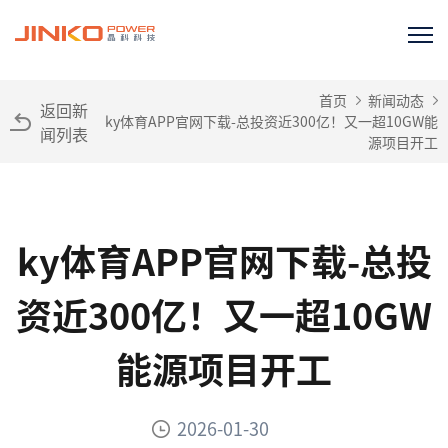
首页
新闻动态
返回新
ky体育APP官网下载-总投资近300亿！又一超10GW能
闻列表
源项目开工
ky体育APP官网下载-总投
资近300亿！又一超10GW
能源项目开工
2026-01-30