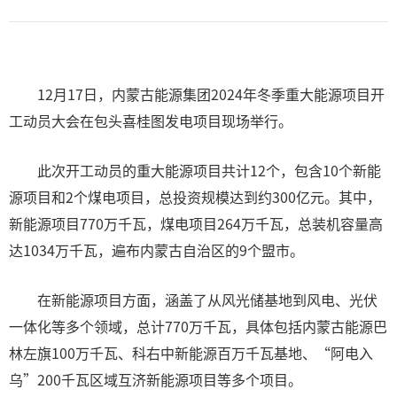
12月17日，内蒙古能源集团2024年冬季重大能源项目开
工动员大会在包头喜桂图发电项目现场举行。
此次开工动员的重大能源项目共计12个，包含10个新能
源项目和2个煤电项目，总投资规模达到约300亿元。其中，
新能源项目770万千瓦，煤电项目264万千瓦，总装机容量高
达1034万千瓦，遍布内蒙古自治区的9个盟市。
在新能源项目方面，涵盖了从风光储基地到风电、光伏
一体化等多个领域，总计770万千瓦，具体包括内蒙古能源巴
林左旗100万千瓦、科右中新能源百万千瓦基地、“阿电入
乌”200千瓦区域互济新能源项目等多个项目。