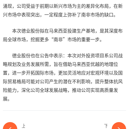
涌现，公司受益于前期以新兴市场为主的差异化布局，在新
兴市场中表现突出，一定程度上弥补了南非市场的缺口。
本次德业股份拟在马来西亚投建生产基地，是其深度布
局全球市场，挖掘更多“南非”市场的重要一步。
德业股份也在公告中表示：本次对外投资项目系公司战
略规划及业务发展所需，旨在借助马来西亚优越的地理位
置，进一步开拓国际市场，更加灵活地应对宏观环境以及国
际贸易格局可能对公司产生的潜在不利影响，提升整体抗风
险能力，深化公司全球发展战略，推动公司实现高质量发
展。
上一篇
下一篇