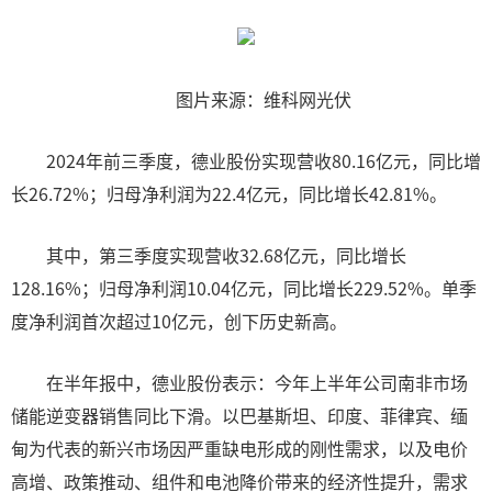
图片来源：维科网光伏
2024年前三季度，德业股份实现营收80.16亿元，同比增
长26.72%；归母净利润为22.4亿元，同比增长42.81%。
其中，第三季度实现营收32.68亿元，同比增长
128.16%；归母净利润10.04亿元，同比增长229.52%。单季
度净利润首次超过10亿元，创下历史新高。
在半年报中，德业股份表示：今年上半年公司南非市场
储能逆变器销售同比下滑。以巴基斯坦、印度、菲律宾、缅
甸为代表的新兴市场因严重缺电形成的刚性需求，以及电价
高增、政策推动、组件和电池降价带来的经济性提升，需求