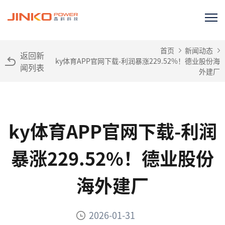
首页
新闻动态
返回新
ky体育APP官网下载-利润暴涨229.52%！德业股份海
闻列表
外建厂
ky体育APP官网下载-利润
暴涨229.52%！德业股份
海外建厂
2026-01-31