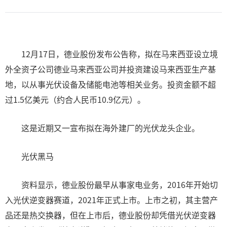
12月17日，德业股份发布公告称，拟在马来西亚设立境
外全资子公司德业马来西亚公司并投资建设马来西亚生产基
地，以从事光伏设备及储能电池等相关业务。投资金额不超
过1.5亿美元（约合人民币10.9亿元）。
这是近期又一宣布拟在海外建厂的光伏龙头企业。
光伏黑马
资料显示，德业股份最早从事家电业务，2016年开始切
入光伏逆变器赛道，2021年正式上市。上市之初，其主营产
品还是热交换器，但在上市后，德业股份却凭借光伏逆变器